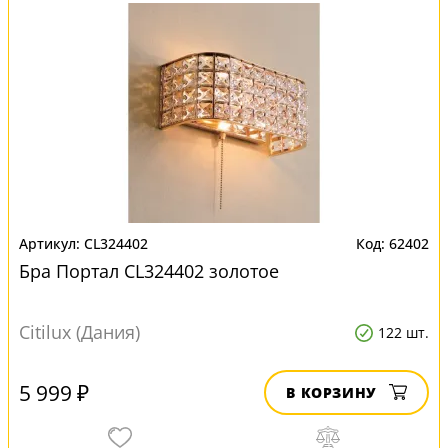
CL324402
62402
Бра Портал CL324402 золотое
Citilux (Дания)
122 шт.
5 999 ₽
В КОРЗИНУ