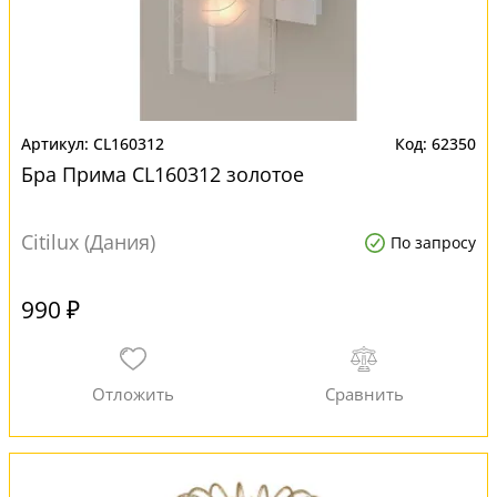
CL160312
62350
Бра Прима CL160312 золотое
Citilux (Дания)
По запросу
990 ₽