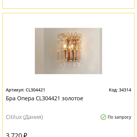
CL304421
34314
Бра Опера CL304421 золотое
Citilux (Дания)
По запросу
3 720 ₽