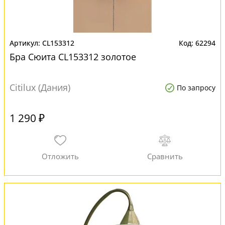
CL153312
62294
Бра Сюита CL153312 золотое
Citilux (Дания)
По запросу
1 290 ₽