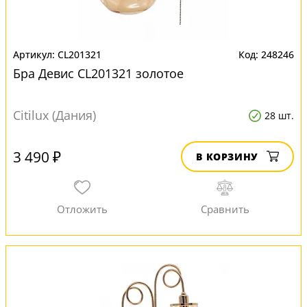
CL201321
248246
Бра Девис CL201321 золотое
Citilux (Дания)
28 шт.
3 490 ₽
В КОРЗИНУ