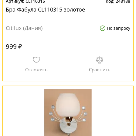
CL110315
248188
Бра Фабула CL110315 золотое
Citilux (Дания)
По запросу
999 ₽