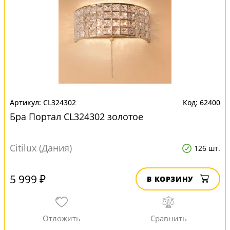
CL324302
62400
Бра Портал CL324302 золотое
Citilux (Дания)
126 шт.
5 999 ₽
В КОРЗИНУ