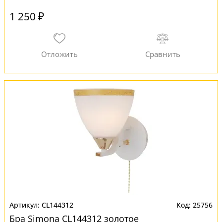
1 250 ₽
CL144312
25756
Бра Simona CL144312 золотое