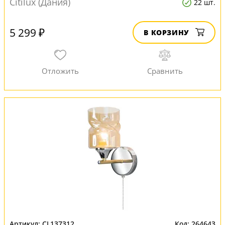
Citilux (Дания)
22 шт.
5 299 ₽
В КОРЗИНУ
CL137312
264643