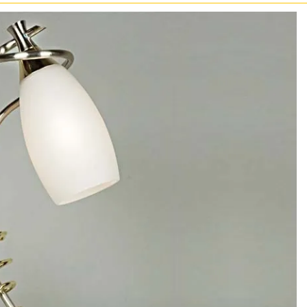
Белые
Бронза
Золото
Прозрачные
Хром
Черные