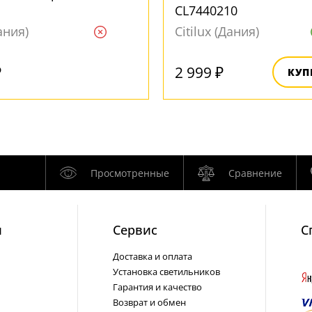
CL7440210
Дания)
Citilux (Дания)
Ждем
₽
2 999 ₽
КУП
Просмотренные
Сравнение
и
Cервис
С
Доставка и оплата
Установка светильников
Гарантия и качество
Возврат и обмен