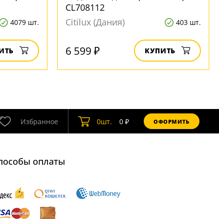
CL708112
Citilux (Дания)
4079 шт.
403 шт.
6 599 ₽
ИТЬ
КУПИТЬ
Избранное
0
шт.
0
₽
ОФОРМИТЬ
пособы оплаты