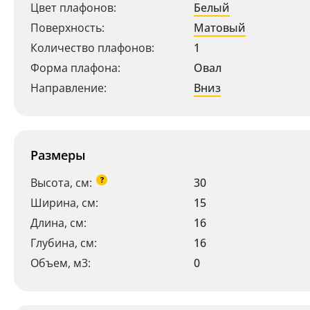
Цвет плафонов:
Белый
Поверхность:
Матовый
Количество плафонов:
1
Форма плафона:
Овал
Направление:
Вниз
Размеры
?
Высота, см:
30
Ширина, см:
15
Длина, см:
16
Глубина, см:
16
Ваш регион:
Москва
Объем, м3:
0
+7 (800) 775-63-32
- бесплатно по России
+7 (495) 255-03-21
- бесплатная доставка