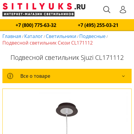
+7 (800) 775-63-32
+7 (495) 255-03-21
Главная
Каталог
Светильники
Подвесные
/
/
/
/
Подвесной светильник Сюзи CL171112
Подвесной светильник Sjuzi CL171112
Все о товаре
Все о товаре
Комплект лампочек
Вся коллекция
Оплата и доставка