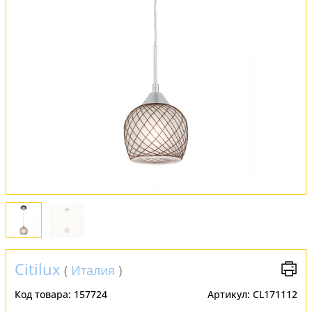
Обмен и возврат
Установка
FAQ
Отзывы
Citilux
(
Италия
)
Код товара:
157724
Артикул:
CL171112