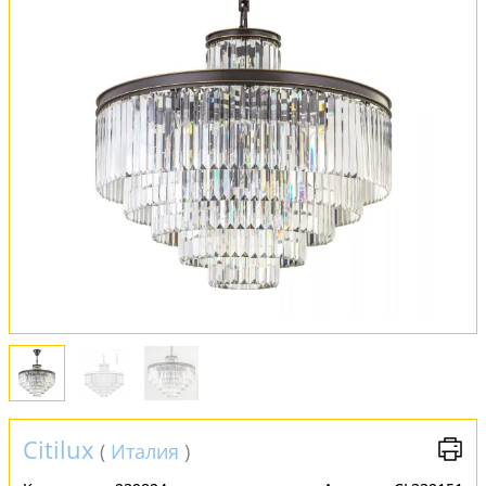
Оплата и доставка
Обмен и возврат
Установка
FAQ
Отзывы
Citilux
(
Италия
)