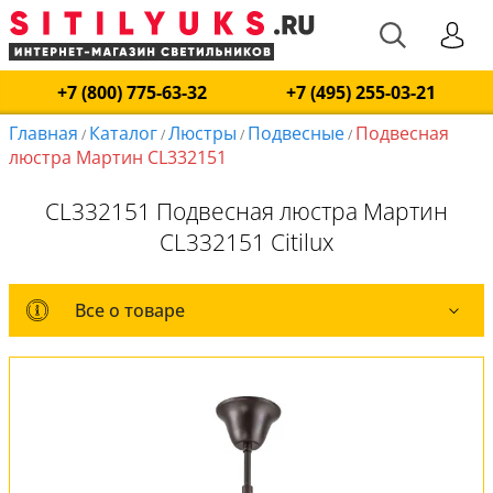
+7 (800) 775-63-32
+7 (495) 255-03-21
Главная
Каталог
Люстры
Подвесные
Подвесная
/
/
/
/
люстра Мартин CL332151
CL332151 Подвесная люстра Мартин
CL332151 Citilux
Все о товаре
Все о товаре
Комплект лампочек
Вся коллекция