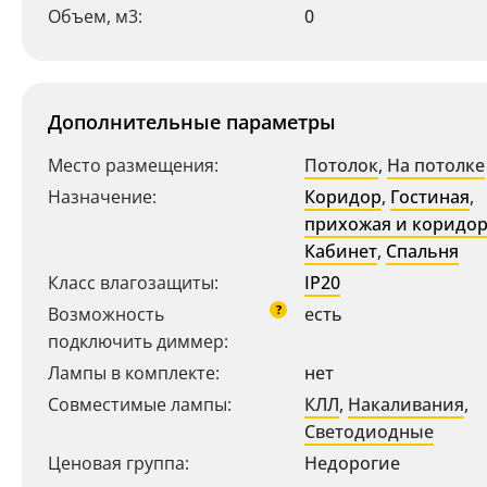
Объем, м3:
0
Дополнительные параметры
Место размещения:
Потолок
,
На потолке
Назначение:
Коридор
,
Гостиная
,
прихожая и коридо
Кабинет
,
Спальня
Ваш регион:
Москва
Класс влагозащиты:
IP20
+7 (800) 775-63-32
- бесплатно по России
?
Возможность
есть
+7 (495) 255-03-21
подключить диммер:
- бесплатная доставка
Лампы в комплекте:
нет
Совместимые лампы:
КЛЛ
,
Накаливания
,
Светодиодные
Ценовая группа:
Недорогие