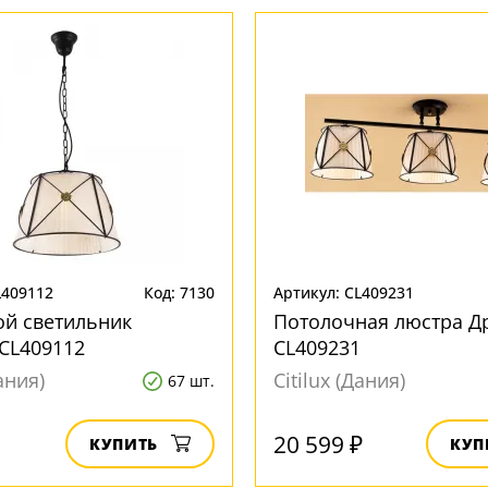
L409112
Код: 7130
Артикул: CL409231
ой светильник
Потолочная люстра Д
CL409112
CL409231
Дания)
Citilux (Дания)
67 шт.
20 599 ₽
КУПИТЬ
КУП