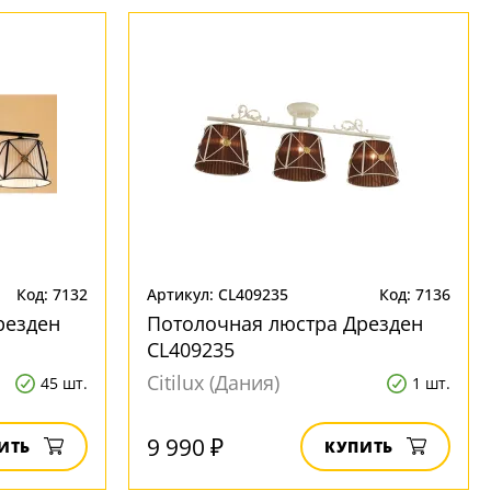
Код: 7132
Артикул: CL409235
Код: 7136
резден
Потолочная люстра Дрезден
CL409235
Citilux (Дания)
45 шт.
1 шт.
9 990 ₽
ИТЬ
КУПИТЬ