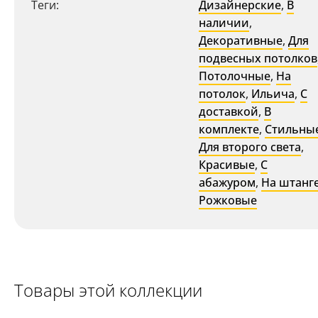
Теги:
Дизайнерские
,
В
наличии
,
Декоративные
,
Для
подвесных потолков
Потолочные
,
На
потолок
,
Ильича
,
С
доставкой
,
В
комплекте
,
Стильны
Для второго света
,
Красивые
,
С
абажуром
,
На штанг
Рожковые
Товары этой коллекции