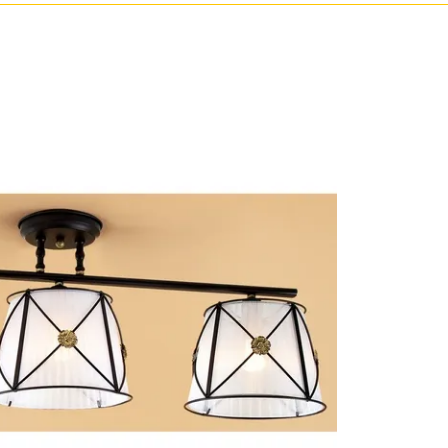
Белые
Бронза
Золото
Прозрачные
Хром
Черные