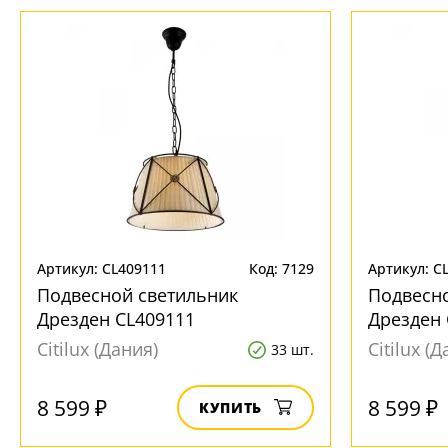
Артикул: CL409111
Код: 7129
Артикул: C
Подвесной светильник
Подвесн
Дрезден CL409111
Дрезден 
Citilux (Дания)
Citilux (
33 шт.
8 599 ₽
8 599 ₽
КУПИТЬ