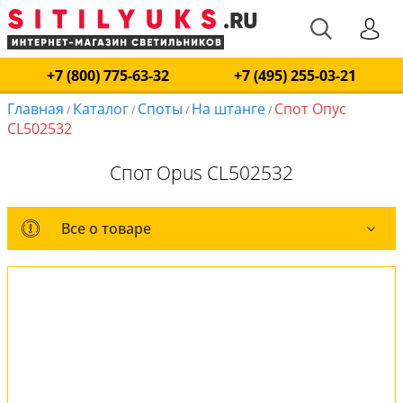
+7 (800) 775-63-32
+7 (495) 255-03-21
Главная
Каталог
Споты
На штанге
Спот Опус
/
/
/
/
CL502532
Спот Opus CL502532
Все о товаре
Все о товаре
Комплект лампочек
Вся коллекция
Оплата и доставка