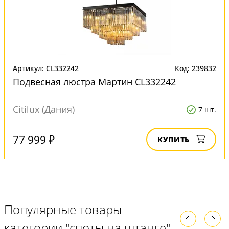
Артикул: CL332242
Код: 239832
Подвесная люстра Мартин CL332242
Citilux (Дания)
7 шт.
77 999 ₽
КУПИТЬ
Популярные товары
категории "споты на штанге"