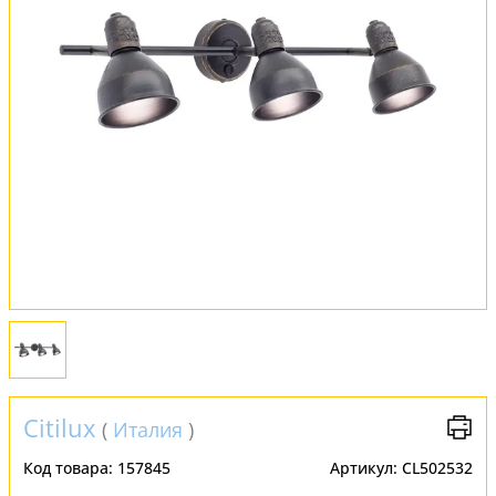
Обмен и возврат
Установка
FAQ
Отзывы
Citilux
(
Италия
)
Код товара:
157845
Артикул:
CL502532