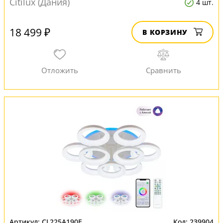
Citilux (Дания)
4 шт.
18 499 ₽
В КОРЗИНУ
CL225A190E
239904