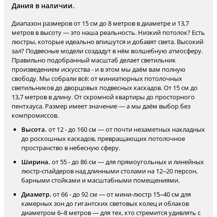
Дания в наличии.
Диапазон размеров от 15 см до 8 метров в диаметре и 13,7
метров в высоту — это наша реальность. Низкий потолок? Есть
люстры, которые идеально впишутся и добавят света. Высокий
зал? Подвесные модели создадут в нём волшебную атмосферу.
Правильно подобранный масштаб делает светильник
произведением искусства - и в этом мы даём вам полную
свободу. Мы собрали всё: от миниатюрных потолочных
светильников до дворцовых подвесных каскадов. От 15 см до
13,7 метров в длину. От скромной квартиры до просторного
пентхауса. Размер имеет значение — а мы даём выбор без
компромиссов.
Высота.
от 12 - до 160 см — от почти незаметных накладных
до роскошных каскадов, превращающих потолочное
пространство в небесную сферу.
Ширина.
от 55 - до 86 см — для прямоугольных и линейных
люстр-спайдеров над длинными столами на 12–20 персон,
барными стойками и масштабными помещениями.
Диаметр.
от 66 - до 92 см — от мини-люстр 15–40 см для
камерных зон до гигантских световых колец и облаков
диаметром 6–8 метров — для тех, кто стремится удивлять с