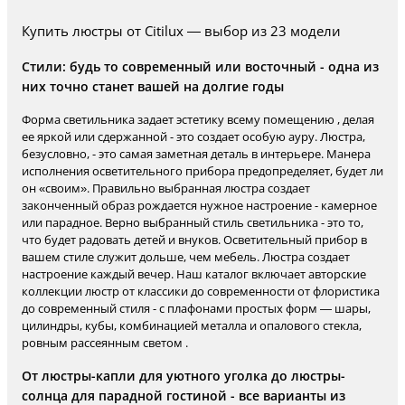
Купить люстры от Citilux — выбор из 23 модели
Стили: будь то современный или восточный - одна из
них точно станет вашей на долгие годы
Форма светильника задает эстетику всему помещению , делая
ее яркой или сдержанной - это создает особую ауру. Люстра,
безусловно, - это самая заметная деталь в интерьере. Манера
исполнения осветительного прибора предопределяет, будет ли
он «своим». Правильно выбранная люстра создает
законченный образ рождается нужное настроение - камерное
или парадное. Верно выбранный стиль светильника - это то,
что будет радовать детей и внуков. Осветительный прибор в
вашем стиле служит дольше, чем мебель. Люстра создает
настроение каждый вечер. Наш каталог включает авторские
коллекции люстр от классики до современности от флористика
до современный стиля - с плафонами простых форм — шары,
цилиндры, кубы, комбинацией металла и опалового стекла,
ровным рассеянным светом .
От люстры-капли для уютного уголка до люстры-
солнца для парадной гостиной - все варианты из