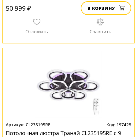
50 999 ₽
В КОРЗИНУ
CL235195RE
197428
Потолочная люстра Транай CL235195RE с 9