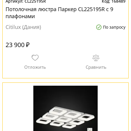
CL225195R
168489
Потолочная люстра Паркер CL225195R с 9
плафонами
Citilux (Дания)
По запросу
23 900 ₽