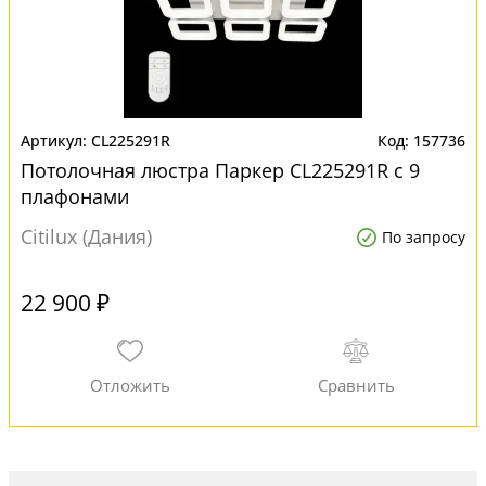
CL225291R
157736
Потолочная люстра Паркер CL225291R с 9
плафонами
Citilux (Дания)
По запросу
22 900 ₽