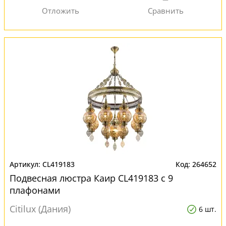
CL419183
264652
Подвесная люстра Каир CL419183 с 9
плафонами
Citilux (Дания)
6 шт.