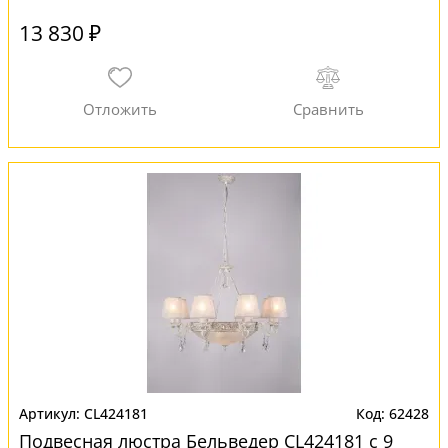
13 830 ₽
CL424181
62428
Подвесная люстра Бельведер CL424181 с 9