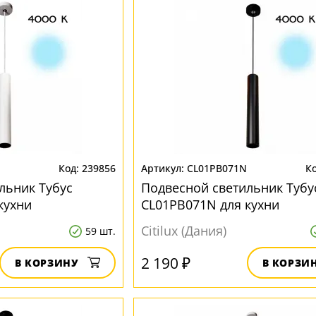
239856
CL01PB071N
льник Тубус
Подвесной светильник Тубу
кухни
CL01PB071N для кухни
Citilux (Дания)
59 шт.
2 190 ₽
В КОРЗИНУ
В КОРЗИ