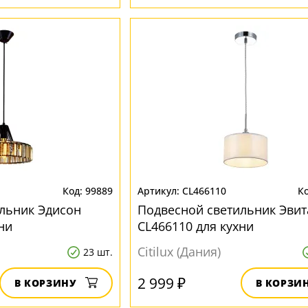
99889
CL466110
льник Эдисон
Подвесной светильник Эвит
ни
CL466110 для кухни
Citilux (Дания)
23 шт.
2 999 ₽
В КОРЗИНУ
В КОРЗИ