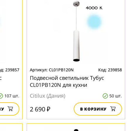
239857
CL01PB120N
239858
с
Подвесной светильник Тубус
CL01PB120N для кухни
Citilux (Дания)
107 шт.
50 шт.
2 690 ₽
НУ
В КОРЗИНУ