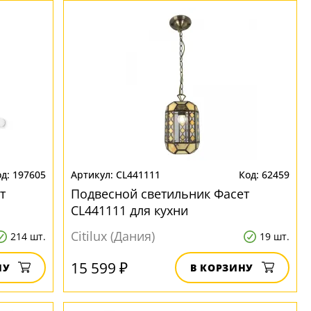
197605
CL441111
62459
т
Подвесной светильник Фасет
CL441111 для кухни
Citilux (Дания)
214 шт.
19 шт.
15 599 ₽
НУ
В КОРЗИНУ