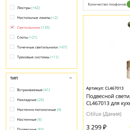
Гарантия
Количество плафонов:
Люстры
(+42)
Возврат
Отзывы
Настольные лампы
(+2)
Установка
Дизайнерам
Светильники
(135)
Бренды
Контакты
Споты
(+21)
Точечные светильники
(+67)
Трековые системы
(+11)
ТИП
CL467013
Встраиваемые
(41)
Подвесной свет
Накладные
(26)
CL467013 для кух
Настенно-потолочные
(4)
Citilux (Дания)
Настенные
(6)
3 299 ₽
Подвесные
(83)