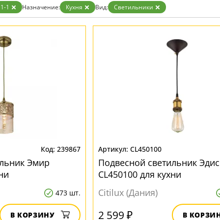
Белые
1-1
Назначение:
Кухня
Вид:
Светильники
Бронза
Золото
Прозрачные
Хром
Черные
239867
CL450100
ильник Эмир
Подвесной светильник Эди
ни
CL450100 для кухни
Citilux (Дания)
473 шт.
2 599 ₽
В КОРЗИНУ
В КОРЗИ