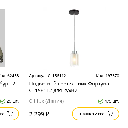
62453
CL156112
197370
бург-2
Подвесной светильник Фортуна
CL156112 для кухни
Citilux (Дания)
26 шт.
475 шт.
2 299 ₽
НУ
В КОРЗИНУ