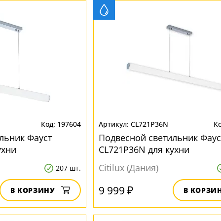
197604
CL721P36N
льник Фауст
Подвесной светильник Фаус
ухни
CL721P36N для кухни
Citilux (Дания)
207 шт.
9 999 ₽
В КОРЗИНУ
В КОРЗИ