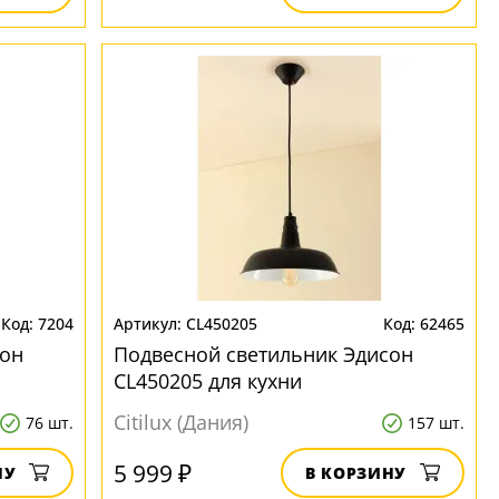
7204
CL450205
62465
сон
Подвесной светильник Эдисон
CL450205 для кухни
Citilux (Дания)
76 шт.
157 шт.
5 999 ₽
НУ
В КОРЗИНУ