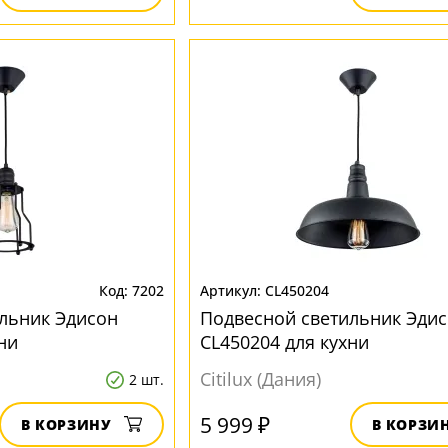
7202
CL450204
льник Эдисон
Подвесной светильник Эди
ни
CL450204 для кухни
Citilux (Дания)
2 шт.
5 999 ₽
В КОРЗИНУ
В КОРЗИ