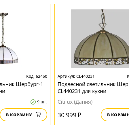
62450
CL440231
льник Шербург-1
Подвесной светильник Шер
ни
CL440231 для кухни
Citilux (Дания)
9 шт.
30 999 ₽
В КОРЗИНУ
В КОРЗИ