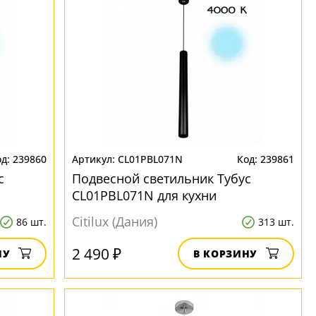
239860
CL01PBL071N
239861
с
Подвесной светильник Тубус
CL01PBL071N для кухни
Citilux (Дания)
86 шт.
313 шт.
2 490 ₽
НУ
В КОРЗИНУ