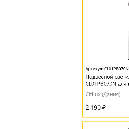
Бронза
(3)
Голубой
(1)
Дымчатый
(2)
Желтый
(5)
Зеленый
(1)
Золотой
(1)
Коричневый
(3)
CL01PB070N
Красный
(1)
Подвесной свети
Матовый
(1)
CL01PB070N для 
Оранжевый
(4)
Citilux (Дания)
Прозрачный
(25)
2 190 ₽
Разноцветный
(1)
Розовый
(1)