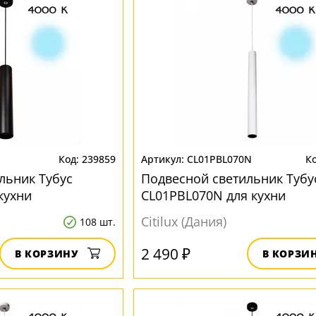
239859
CL01PBL070N
льник Тубус
Подвесной светильник Тубу
кухни
CL01PBL070N для кухни
Citilux (Дания)
108 шт.
2 490 ₽
В КОРЗИНУ
В КОРЗИ