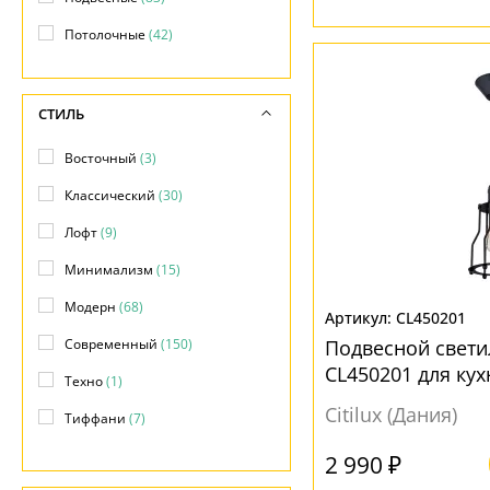
Потолочные
(42)
СТИЛЬ
Восточный
(3)
Классический
(30)
Лофт
(9)
Минимализм
(15)
Модерн
(68)
CL450201
Современный
(150)
Подвесной свети
CL450201 для кух
Техно
(1)
Citilux (Дания)
Тиффани
(7)
Хай-тек
(58)
2 990 ₽