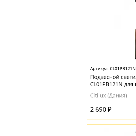
Серый
(10)
Черный
(28)
Шампань
(5)
CL01PB121N
Подвесной свети
CL01PB121N для 
Citilux (Дания)
2 690 ₽