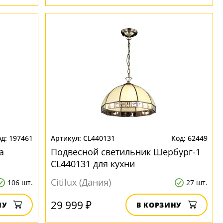
197461
CL440131
62449
а
Подвесной светильник Шербург-1
CL440131 для кухни
Citilux (Дания)
106 шт.
27 шт.
29 999 ₽
НУ
В КОРЗИНУ