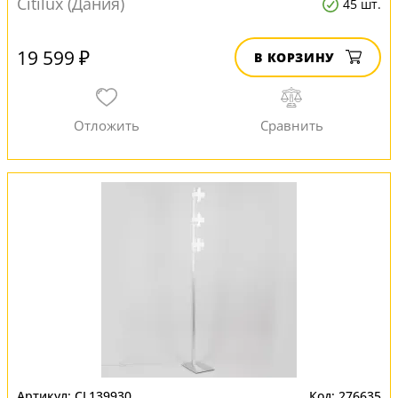
Citilux (Дания)
45 шт.
19 599 ₽
В КОРЗИНУ
CL139930
276635