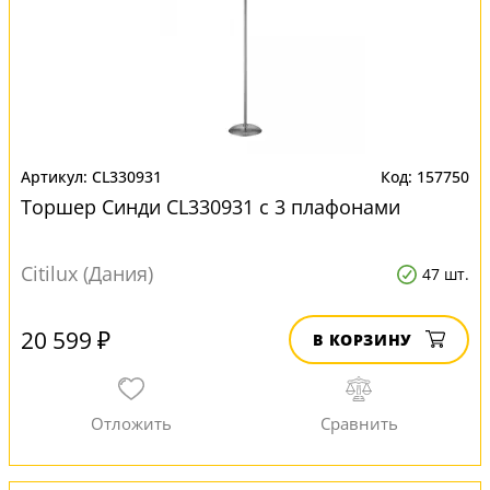
CL330931
157750
Торшер Синди CL330931 с 3 плафонами
Citilux (Дания)
47 шт.
20 599 ₽
В КОРЗИНУ