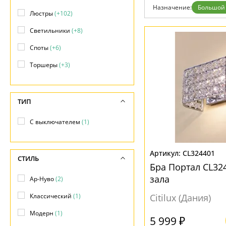
Гарантия
Назначение:
Большой 
Люстры
(+102)
Возврат
Отзывы
Светильники
(+8)
Установка
Дизайнерам
Споты
(+6)
Бренды
Контакты
Торшеры
(+3)
ТИП
С выключателем
(1)
CL324401
СТИЛЬ
Бра Портал CL32
зала
Ар-Нуво
(2)
Классический
(1)
Citilux (Дания)
Модерн
(1)
5 999 ₽