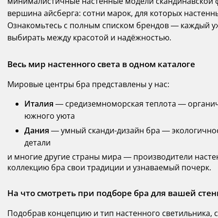
минималистичные настенные модели скандинавской ф
вершина айсберга: сотни марок, для которых настенн
Ознакомьтесь с полным списком брендов — каждый уже
выбирать между красотой и надёжностью.
Весь мир настенного света в одном каталоге
Мировые центры бра представлены у нас:
Италия
— средиземноморская теплота — органич
южного уюта
Дания
— умный сканди-дизайн бра — экологичнос
детали
и многие другие страны мира — производители настен
коллекцию бра свои традиции и узнаваемый почерк.
На что смотреть при подборе бра для вашей сте
Подобрав концепцию и тип настенного светильника, с