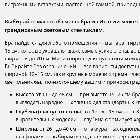
витражными вставками, пастельной гаммой, природн
Выбирайте масштаб смело: бра из Италии может
грандиозным световым спектаклем.
Бра найдется для любого помещения — мы гарантиру
15 см, которые украшают даже самые узкие стены, д
шириной до 70 см. Миниатюрное для туалетной комнаты
Выбирайте без ограничений — все варианты доступны 
шириной 12–15 см, так и крупные модели с тремя пла
светильник был по-настоящему вашим и приносил рад
Высота
от 11 - до 48 см — при высоте 15–25 см б
выглядеть нарядно — отлично для стандартных к
Глубина (выступ от стены).
от 12 - до 15 см — от 
выразительных моделей — глубина формирует хар
Ширина.
от 26 - до 40 см — от аккуратных одно
плафонами — выбирайте под свои интерьерные 