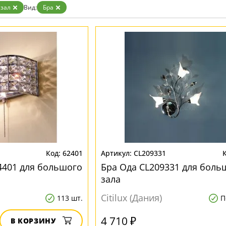
Белые
зал
Вид:
Бра
Бронза
Золото
Прозрачные
Хром
Черные
62401
CL209331
4401 для большого
Бра Ода CL209331 для боль
зала
Citilux (Дания)
113 шт.
П
4 710 ₽
В КОРЗИНУ