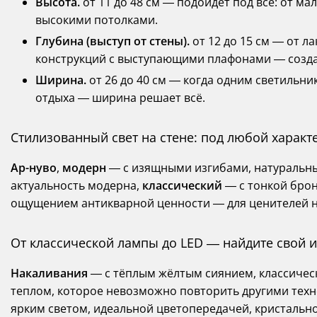
Высота.
от 11 до 48 см — подойдёт под всё: от м
высокими потолками.
Глубина (выступ от стены).
от 12 до 15 см — от 
конструкций с выступающими плафонами — создаю
Ширина.
от 26 до 40 см — когда одним светильни
отдыха — ширина решает всё.
Стилизованный свет на стене: под любой характ
Ар-нуво
,
модерн
— с изящными изгибами, натуральны
актуальность модерна,
классический
— с тонкой бро
ощущением антикварной ценности — для ценителей н
От классической лампы до LED — найдите свой 
Накаливания
— с тёплым жёлтым сиянием, классичес
теплом, которое невозможно повторить другими тех
ярким светом, идеальной цветопередачей, кристально