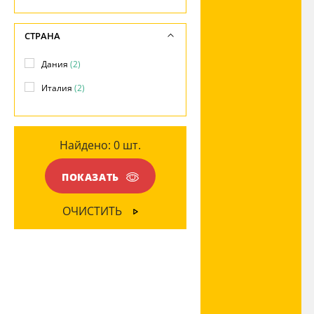
НАПРАВЛЕНИЕ
Глянцевый
(2)
СТРАНА
Вверх
(2)
Дания
(2)
МАТЕРИАЛ
Италия
(2)
Стекло
(1)
Хрусталь
(1)
Найдено:
0
шт.
ЦВЕТ ПЛАФОНОВ
ПОКАЗАТЬ
Белый
(1)
ОЧИСТИТЬ
Прозрачный
(1)