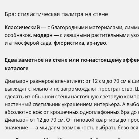
Бра: стилистическая палитра на стене
Классический
— с благородными материалами, симм
особняков,
модерн
— с изящными растительными узо
и атмосферой сада,
флористика
,
ар-нуво
.
Едва заметное на стене или по-настоящему эффек
каталоге
Диапазон размеров впечатляет: от 12 см до 70 см в ш
выглядят стильно и не загромождают пространство. 
сделать из обычной стены настоящую световую комп
настенный светильник украшением интерьера. А выбор
абсолютно всё: от крошечных одноплафонных бра до
Диапазон от 12 до 70 см. От типовой квартиры до пр
значение — а мы даём возможность выбрать безо вся