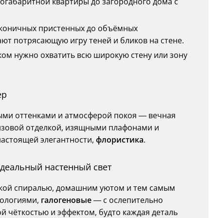
алогабаритной квартиры до загородного дома с
лаконичных пристенных до объёмных
т потрясающую игру теней и бликов на стене.
ком нужно охватить всю широкую стену или зону
ер
ми оттенками и атмосферой покоя — вечная
нзовой отделкой, изящными плафонами и
астоящей элегантности,
флористика
.
идеальный настенный свет
кой спиралью, домашним уютом и тем самым
нологиями,
галогеновые
— с ослепительно
й чёткостью и эффектом, будто каждая деталь