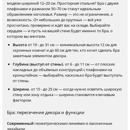
модели шириной 12–20 см. Просторная спальня? Бра с двумя
плафонами и размахом 50–70 см станут идеальным
обрамлением изголовья. Размер — это не ограничение, а
возможность. От небольших до крупных — всё уже
просчитано, проверено и ждёт вас на складе. Выбирайте
сердцем — и пусть на вашей стене будет именно то бра, о
котором вы мечтали.
Высота
от 19 - до 31 см — минимальная высота 12 см для
скромных комнат и до 60 см для тех, кто хочет сделать бра
заметным элементом декора.
Глубина (выступ от стены).
от 6 - до 11 см — от плоских
накладных до объёмных конструкций с плафонами на
кронштейнах — выбирайте, насколько бра будет выступать
от стены.
Ширина.
от 15 - до 25 см — когда нужно осветить широкую
стену или зону отдыха — ширина становится ключевым
фактором.
Бра: пересечение декора и функции
Современный
геометрическими линиями и лаконичным
дизайном.