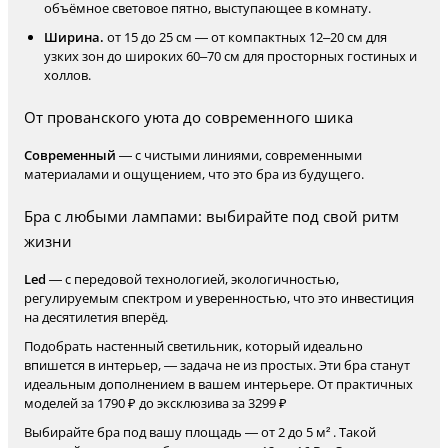
объёмное световое пятно, выступающее в комнату.
Ширина.
от 15 до 25 см — от компактных 12–20 см для
узких зон до широких 60–70 см для просторных гостиных и
холлов.
От прованского уюта до современного шика
Современный
— с чистыми линиями, современными
материалами и ощущением, что это бра из будущего.
Бра с любыми лампами: выбирайте под свой ритм
жизни
Led
— с передовой технологией, экологичностью,
регулируемым спектром и уверенностью, что это инвестиция
на десятилетия вперёд.
Подобрать настенный светильник, который идеально
впишется в интерьер, — задача не из простых. Эти бра станут
идеальным дополнением в вашем интерьере. От практичных
моделей за 1790 ₽ до эксклюзива за 3299 ₽
Выбирайте бра под вашу площадь — от 2 до 5 м² . Такой