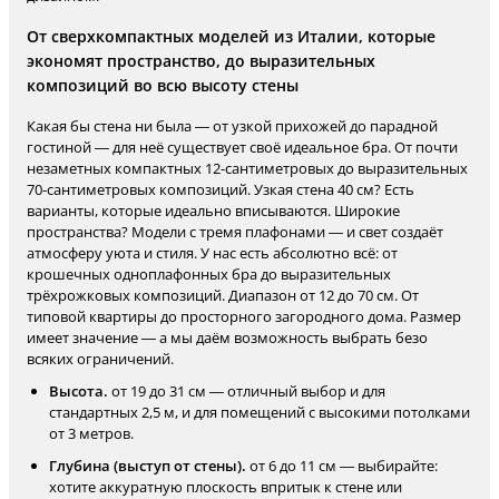
От сверхкомпактных моделей из Италии, которые
экономят пространство, до выразительных
композиций во всю высоту стены
Какая бы стена ни была — от узкой прихожей до парадной
гостиной — для неё существует своё идеальное бра. От почти
незаметных компактных 12-сантиметровых до выразительных
70-сантиметровых композиций. Узкая стена 40 см? Есть
варианты, которые идеально вписываются. Широкие
пространства? Модели с тремя плафонами — и свет создаёт
атмосферу уюта и стиля. У нас есть абсолютно всё: от
крошечных одноплафонных бра до выразительных
трёхрожковых композиций. Диапазон от 12 до 70 см. От
типовой квартиры до просторного загородного дома. Размер
имеет значение — а мы даём возможность выбрать безо
всяких ограничений.
Высота.
от 19 до 31 см — отличный выбор и для
стандартных 2,5 м, и для помещений с высокими потолками
от 3 метров.
Глубина (выступ от стены).
от 6 до 11 см — выбирайте:
хотите аккуратную плоскость впритык к стене или