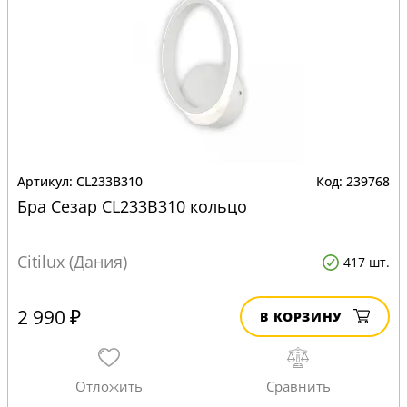
CL233B310
239768
Бра Сезар CL233B310 кольцо
Citilux (Дания)
417 шт.
2 990 ₽
В КОРЗИНУ