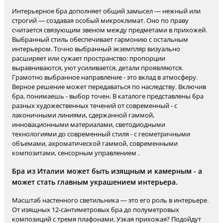
Интерьерное бра дополняет общий замысел — нежный или
строгий — создавая особый микроклимат. Оно по праву
считается связующим звеном между предметами в прихожей.
Выбранный стиль обеспечивает гармонию с остальным
интерьером. Точно выбранный экземпляр визуально
расширяет или сужает пространство: пропорции
выравниваются, уют усиливается, детали проявляются.
Грамотно выбранное направление - это вклад в атмосферу.
Верное решение может передаваться по наследству. Включив
бра, понимаешь - выбор точен. В каталоге представлены бра
разных художественных течений от современный - с
лаконичными линиями, сдержанной гаммой,
инновационными материалами, светодиодными
технологиями до современный стиля - с геометричными
объемами, ахроматической гаммой, современными
композитами, сенсорным управлением .
Бра из Италии может быть изящным и камерным - а
может стать главным украшением интерьера.
Масштаб настенного светильника — это его роль в интерьере.
От изящных 12-сантиметровых бра до полуметровых
композиций с тремя плафонами. Узкая прихожая? Подойдут