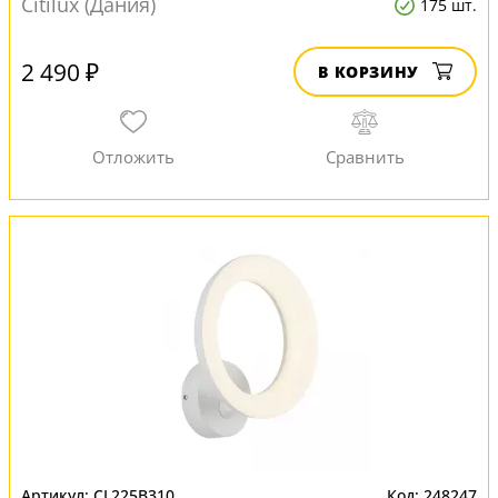
Citilux (Дания)
175 шт.
2 490 ₽
В КОРЗИНУ
CL225B310
248247