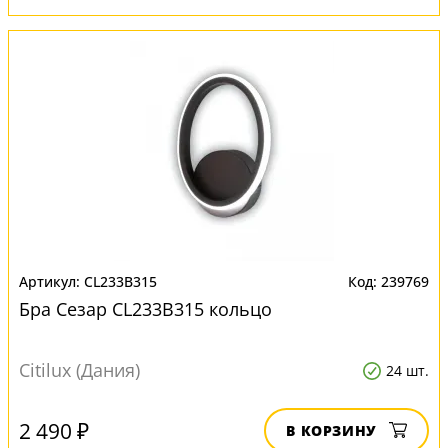
CL233B315
239769
Бра Сезар CL233B315 кольцо
Citilux (Дания)
24 шт.
2 490 ₽
В КОРЗИНУ