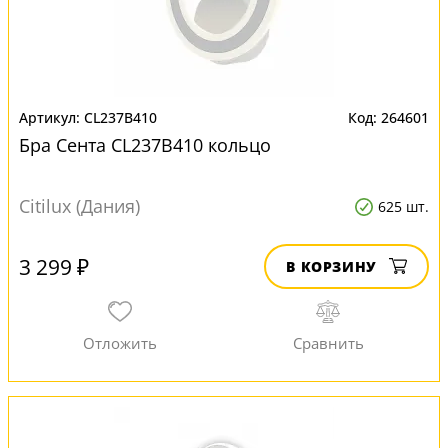
CL237B410
264601
Бра Сента CL237B410 кольцо
Citilux (Дания)
625 шт.
3 299 ₽
В КОРЗИНУ