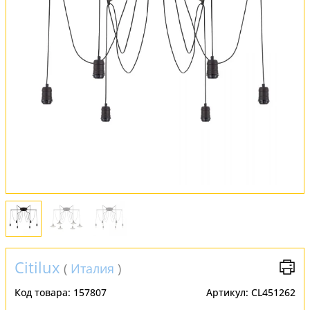
Обмен и возврат
Установка
FAQ
Отзывы
Citilux
(
Италия
)
Код товара:
157807
Артикул:
CL451262