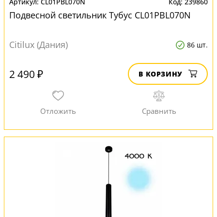
CL01PBL070N
239860
Подвесной светильник Тубус CL01PBL070N
Citilux (Дания)
86 шт.
2 490 ₽
В КОРЗИНУ