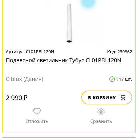
CL01PBL120N
239862
Подвесной светильник Тубус CL01PBL120N
Citilux (Дания)
117 шт.
2 990 ₽
В КОРЗИНУ