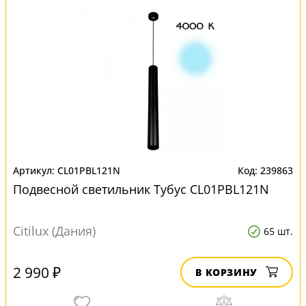
CL01PBL121N
239863
Подвесной светильник Тубус CL01PBL121N
Citilux (Дания)
65 шт.
2 990 ₽
В КОРЗИНУ