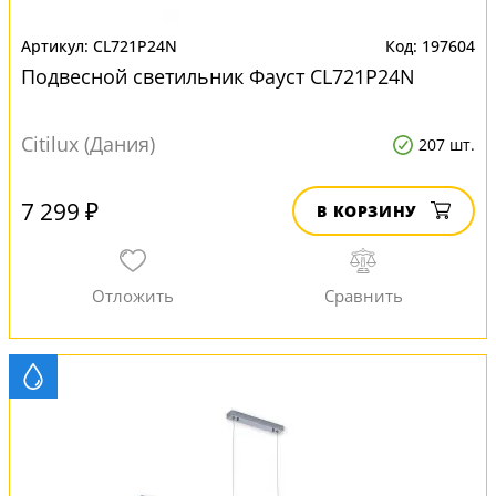
CL721P24N
197604
Подвесной светильник Фауст CL721P24N
Citilux (Дания)
207 шт.
7 299 ₽
В КОРЗИНУ