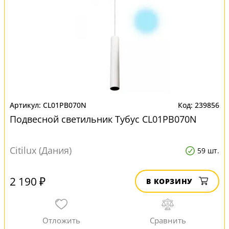
CL01PB070N
239856
Подвесной светильник Тубус CL01PB070N
Citilux (Дания)
59 шт.
2 190 ₽
В КОРЗИНУ