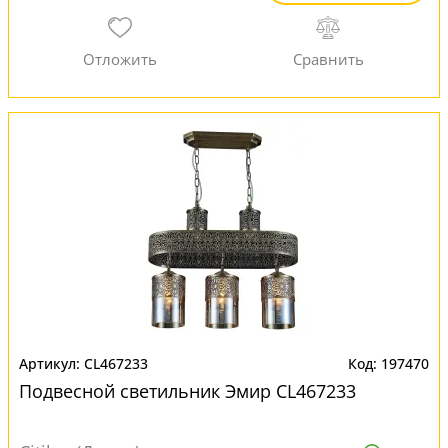
CL467233
197470
Подвесной светильник Эмир CL467233