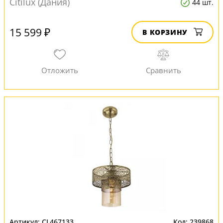
Citilux (Дания)
44 шт.
15 599 ₽
В КОРЗИНУ
CL467133
239868