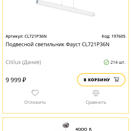
CL721P36N
197605
Подвесной светильник Фауст CL721P36N
Citilux (Дания)
214 шт.
9 999 ₽
В КОРЗИНУ