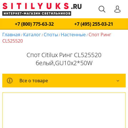
+7 (800) 775-63-32
+7 (495) 255-03-21
Главная
Каталог
Споты
Настенные
Спот Ринг
/
/
/
/
CL525520
Спот Citilux Ринг CL525520
белый,GU10x2*50W
Все о товаре
Все о товаре
Комплект лампочек
Вся коллекция