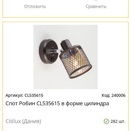
CL535615
240006
Спот Робин CL535615 в форме цилиндра
Citilux (Дания)
282 шт.