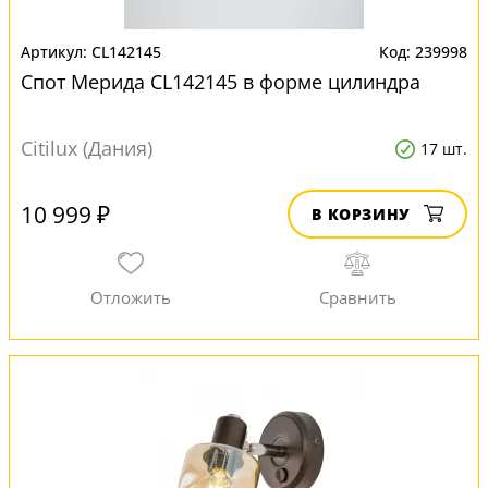
CL142145
239998
Спот Мерида CL142145 в форме цилиндра
Citilux (Дания)
17 шт.
10 999 ₽
В КОРЗИНУ