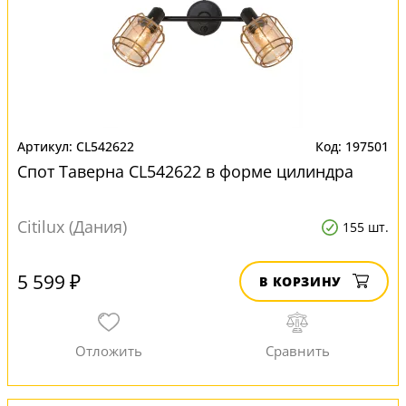
CL542622
197501
Спот Таверна CL542622 в форме цилиндра
Citilux (Дания)
155 шт.
5 599 ₽
В КОРЗИНУ