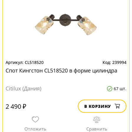
CL518520
239994
Спот Кингстон CL518520 в форме цилиндра
Citilux (Дания)
67 шт.
2 490 ₽
В КОРЗИНУ