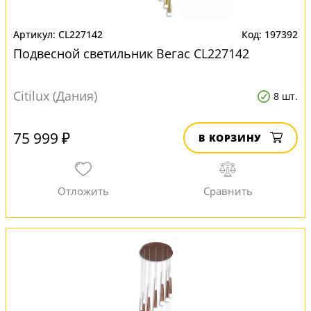
CL227142
197392
Подвесной светильник Вегас CL227142
Citilux (Дания)
8 шт.
75 999 ₽
В КОРЗИНУ