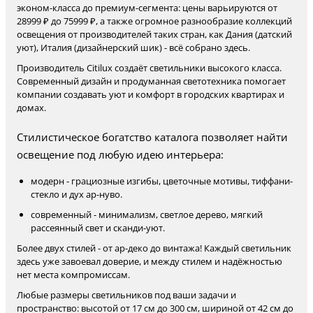
эконом-класса до премиум-сегмента: цены варьируются от
28999 ₽ до 75999 ₽, а также огромное разнообразие коллекций
освещения от производителей таких стран, как Дания (датский
уют), Италия (дизайнерский шик) - всё собрано здесь.
Производитель Citilux создаёт светильники высокого класса.
Современный дизайн и продуманная светотехника помогает
компании создавать уют и комфорт в городских квартирах и
домах.
Стилистическое богатство каталога позволяет найти
освещение под любую идею интерьера:
модерн - грациозные изгибы, цветочные мотивы, тиффани-
стекло и дух ар-нуво.
современный - минимализм, светлое дерево, мягкий
рассеянный свет и сканди-уют.
Более двух стилей - от ар-деко до винтажа! Каждый светильник
здесь уже завоевал доверие, и между стилем и надёжностью
нет места компромиссам.
Любые размеры светильников под ваши задачи и
пространство: высотой от 17 см до 300 см, шириной от 42 см до