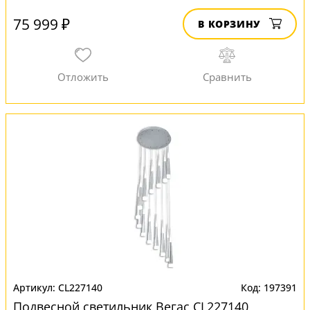
75 999 ₽
В КОРЗИНУ
CL227140
197391
Подвесной светильник Вегас CL227140