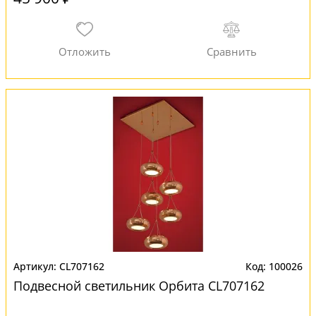
CL707162
100026
Подвесной светильник Орбита CL707162