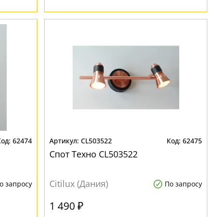
62474
CL503522
62475
Спот Техно CL503522
Citilux (Дания)
о запросу
По запросу
1 490 ₽