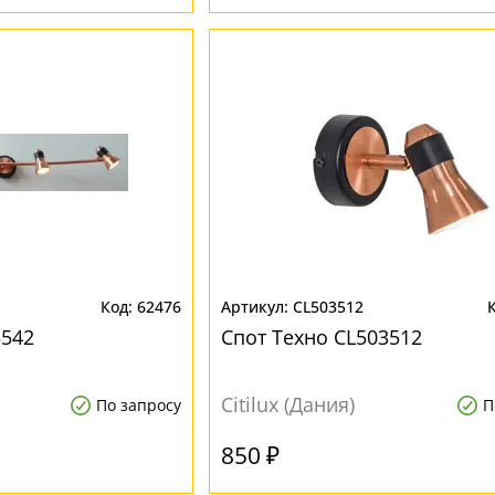
62476
CL503512
3542
Спот Техно CL503512
Citilux (Дания)
По запросу
П
850 ₽