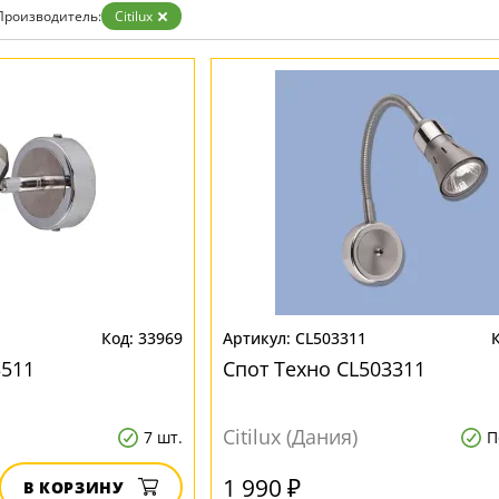
Белые
Производитель:
Citilux
Бронза
Золото
Прозрачные
Хром
Черные
33969
CL503311
3511
Спот Техно CL503311
Citilux (Дания)
7 шт.
П
1 990 ₽
В КОРЗИНУ