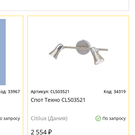
33967
CL503521
34319
Спот Техно CL503521
Citilux (Дания)
о запросу
По запросу
2 554 ₽