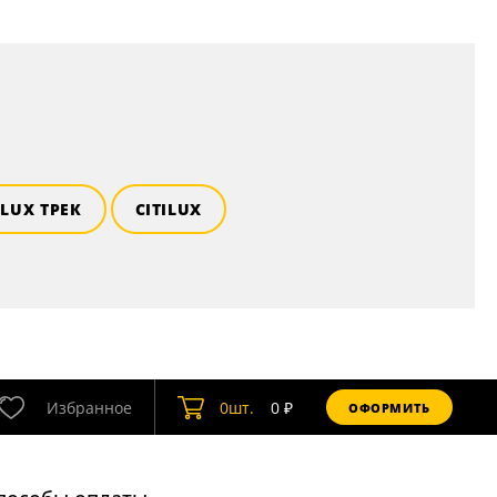
ILUX ТРЕК
CITILUX
Избранное
0
шт.
0
₽
ОФОРМИТЬ