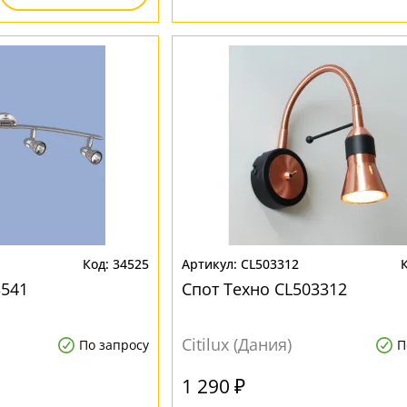
34525
CL503312
3541
Спот Техно CL503312
Citilux (Дания)
По запросу
П
1 290 ₽