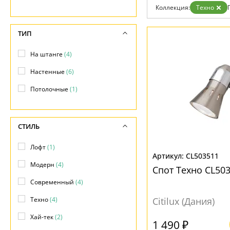
Гарантия
Коллекция:
Техно
Возврат
Отзывы
ТИП
Установка
Дизайнерам
Бренды
На штанге
(4)
Контакты
Настенные
(6)
Потолочные
(1)
СТИЛЬ
Лофт
(1)
CL503511
Модерн
(4)
Спот Техно CL50
Современный
(4)
Техно
(4)
Citilux (Дания)
Хай-тек
(2)
1 490 ₽