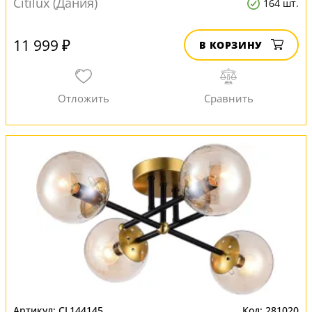
Citilux (Дания)
164 шт.
11 999 ₽
В КОРЗИНУ
CL144145
281020