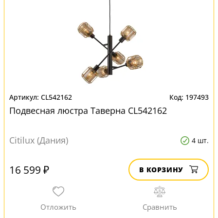
CL542162
197493
Подвесная люстра Таверна CL542162
Citilux (Дания)
4 шт.
16 599 ₽
В КОРЗИНУ