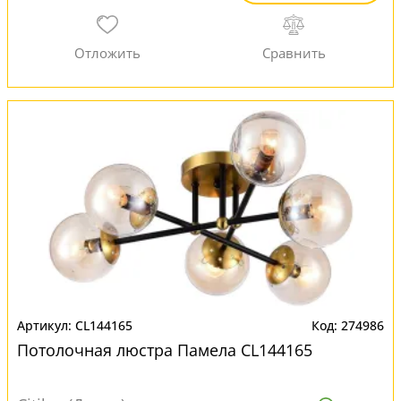
CL144165
274986
Потолочная люстра Памела CL144165