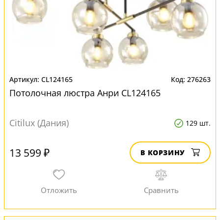
CL124165
276263
Потолочная люстра Анри CL124165
Citilux (Дания)
129 шт.
13 599 ₽
В КОРЗИНУ