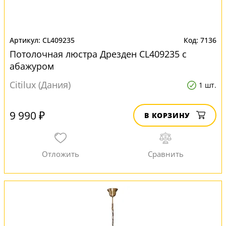
CL409235
7136
Потолочная люстра Дрезден CL409235 с
абажуром
Citilux (Дания)
1 шт.
9 990 ₽
В КОРЗИНУ