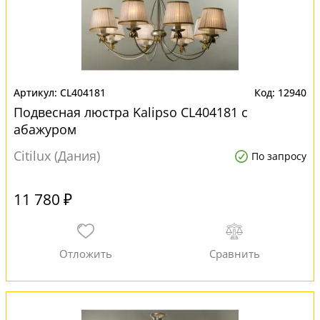
CL404181
12940
Подвесная люстра Kalipso CL404181 с
абажуром
Citilux (Дания)
По запросу
11 780 ₽