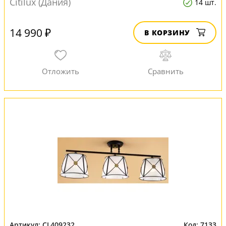
Citilux (Дания)
14 шт.
14 990 ₽
В КОРЗИНУ
CL409232
7133