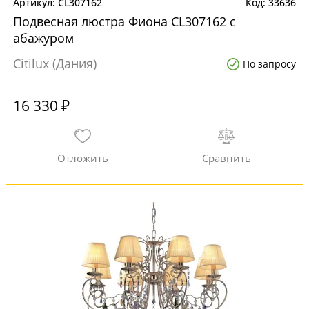
CL307162
33636
Подвесная люстра Фиона CL307162 с
абажуром
Citilux (Дания)
По запросу
16 330 ₽