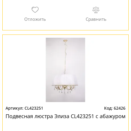
CL423251
62426
Подвесная люстра Элиза CL423251 с абажуром