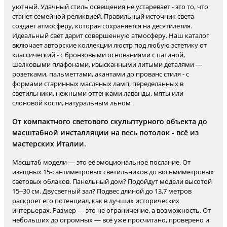
уютный. Удачный стиль освещения не устаревает - это то, что
станет семейной реликвией. Правильный источник света
создает атмосферу, которая сохраняется на десятилетия.
Идеальный свет дарит совершенную атмосферу. Наш каталог
включает авторские коллекции люстр под любую эстетику от
классический - с бронзовыми основаниями с патиной,
шелковыми плафонами, изысканными литыми деталями —
розетками, пальметтами, акантами до прованс стиля - с
формами старинных масляных ламп, переделанных в
светильники, нежными оттенками лаванды, мяты или
слоновой кости, натуральным льном .
От компактного светового скульптурного объекта до
масштабной инсталляции на весь потолок - всё из
мастерских Италии.
Масштаб модели — это её эмоциональное послание. От
изящных 15-сантиметровых светильников до восьмиметровых
световых облаков. Панельный дом? Подойдут модели высотой
15–30 см. Двусветный зал? Подвес длиной до 13,7 метров
раскроет его потенциал, как в лучших исторических
интерьерах. Размер — это не ограничение, а возможность. От
небольших до огромных — всё уже просчитано, проверено и