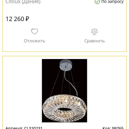
Citilux (Дания)
По запросу
12 260 ₽
CL320231
99765