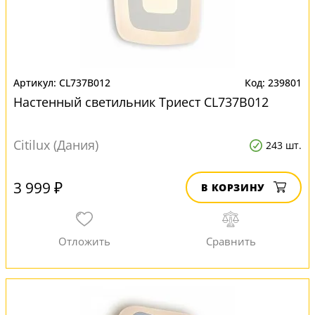
CL737B012
239801
Настенный светильник Триест CL737B012
Citilux (Дания)
243 шт.
3 999 ₽
В КОРЗИНУ