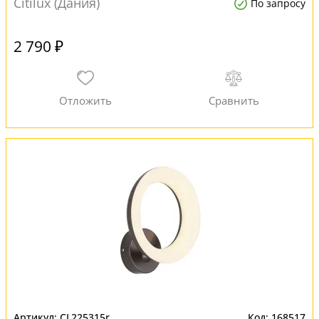
Citilux (Дания)
По запросу
2 790 ₽
CL225315r
168517