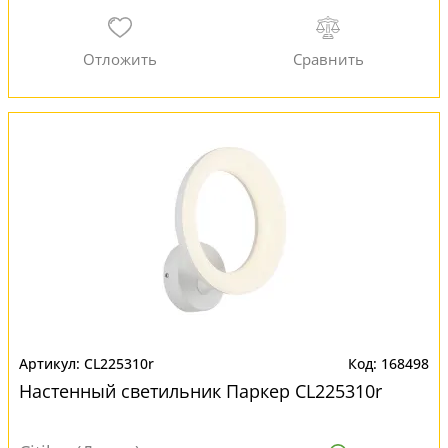
CL225310r
168498
Настенный светильник Паркер CL225310r