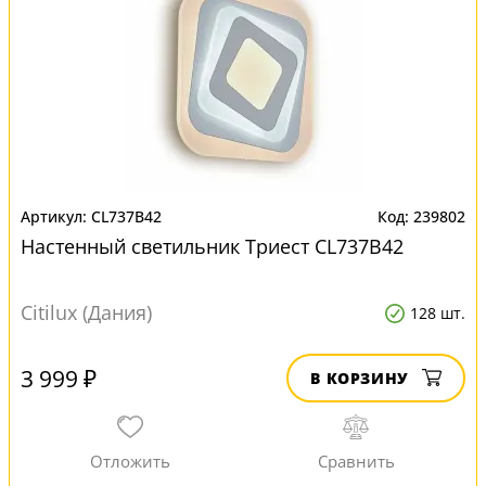
CL737B42
239802
Настенный светильник Триест CL737B42
Citilux (Дания)
128 шт.
3 999 ₽
В КОРЗИНУ