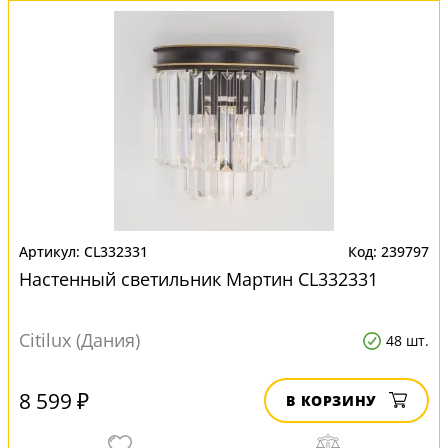
CL332331
239797
Настенный светильник Мартин CL332331
Citilux (Дания)
48 шт.
8 599 ₽
В КОРЗИНУ