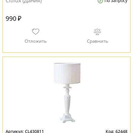
Citilux (Дания)
По запросу
990 ₽
CL430811
62448