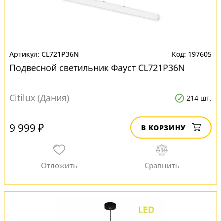
CL721P36N
197605
Подвесной светильник Фауст CL721P36N
Citilux (Дания)
214 шт.
9 999 ₽
В КОРЗИНУ