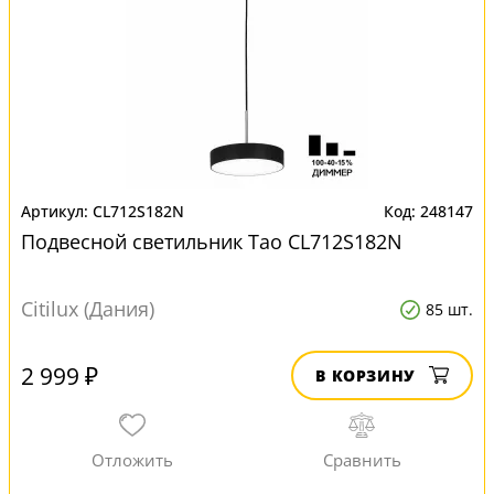
CL712S182N
248147
Подвесной светильник Тао CL712S182N
Citilux (Дания)
85 шт.
2 999 ₽
В КОРЗИНУ