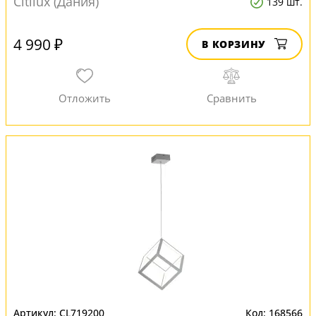
Citilux (Дания)
139 шт.
4 990 ₽
В КОРЗИНУ
CL719200
168566