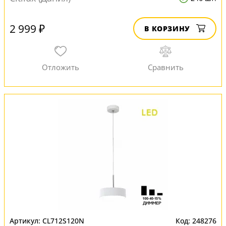
2 999 ₽
В КОРЗИНУ
CL712S120N
248276