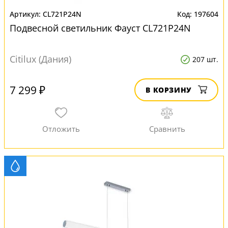
CL721P24N
197604
Подвесной светильник Фауст CL721P24N
Citilux (Дания)
207 шт.
7 299 ₽
В КОРЗИНУ