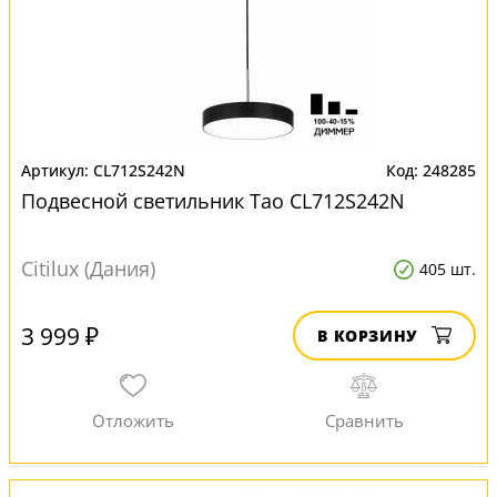
CL712S242N
248285
Подвесной светильник Тао CL712S242N
Citilux (Дания)
405 шт.
3 999 ₽
В КОРЗИНУ