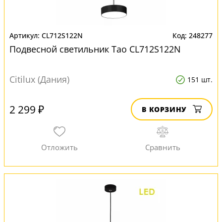
CL712S122N
248277
Подвесной светильник Тао CL712S122N
Citilux (Дания)
151 шт.
2 299 ₽
В КОРЗИНУ