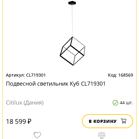
CL719301
168569
Подвесной светильник Куб CL719301
Citilux (Дания)
44 шт.
18 599 ₽
В КОРЗИНУ