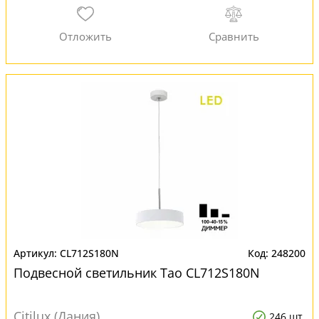
CL712S180N
248200
Подвесной светильник Тао CL712S180N
Citilux (Дания)
246 шт.