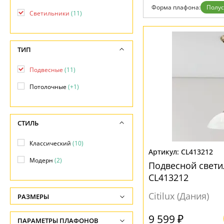
Гарантия
Форма плафона:
Полу
Светильники
(11)
Возврат
Отзывы
Установка
Дизайнерам
ТИП
Бренды
Контакты
Подвесные
(11)
Потолочные
(+1)
СТИЛЬ
Классический
(10)
CL413212
Модерн
(2)
Подвесной свети
CL413212
Citilux (Дания)
РАЗМЕРЫ
Высота, см
9 599 ₽
ПАРАМЕТРЫ ПЛАФОНОВ