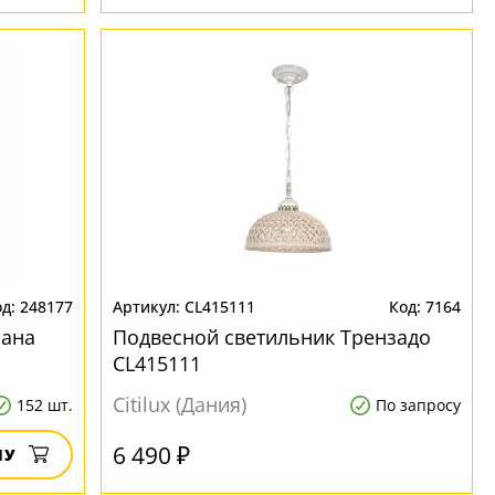
248177
CL415111
7164
иана
Подвесной светильник Трензадо
CL415111
Citilux (Дания)
152 шт.
По запросу
6 490 ₽
НУ