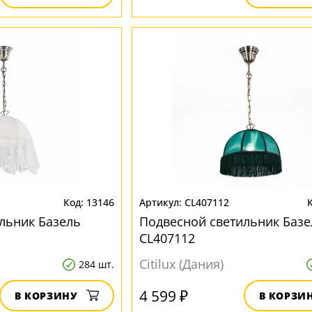
13146
CL407112
льник Базель
Подвесной светильник Базе
CL407112
Citilux (Дания)
284 шт.
4 599 ₽
В КОРЗИНУ
В КОРЗИ