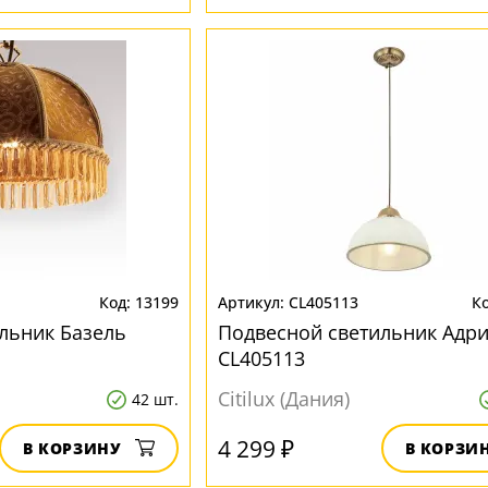
13199
CL405113
льник Базель
Подвесной светильник Адр
CL405113
Citilux (Дания)
42 шт.
4 299 ₽
В КОРЗИНУ
В КОРЗИ