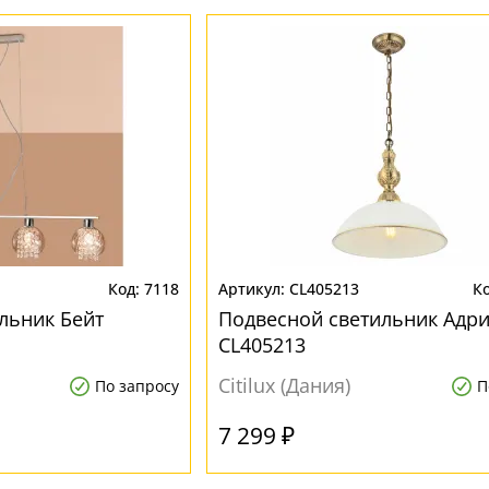
7118
CL405213
льник Бейт
Подвесной светильник Адр
CL405213
Citilux (Дания)
По запросу
П
7 299 ₽