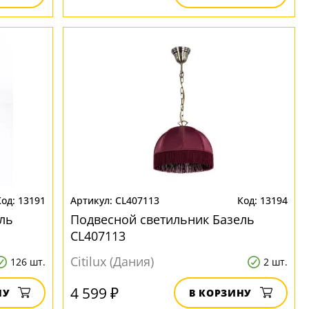
13191
CL407113
13194
ль
Подвесной светильник Базель
CL407113
Citilux (Дания)
126 шт.
2 шт.
4 599 ₽
НУ
В КОРЗИНУ