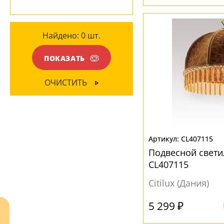
Глянцевый
(6)
Хрусталь
(1)
Матовый
(9)
Найдено:
0
шт.
ЦВЕТ ПЛАФОНОВ
ПОКАЗАТЬ
Бежевый
(3)
Белый
(5)
ОЧИСТИТЬ
Желтый
(1)
Зеленый
(1)
Коричневый
(1)
CL407115
Красный
(1)
Подвесной свети
Прозрачный
(1)
CL407115
Citilux (Дания)
ФОРМА ПЛАФОНА
5 299 ₽
Абажур
(1)