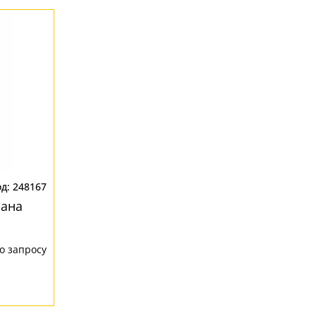
248167
иана
о запросу