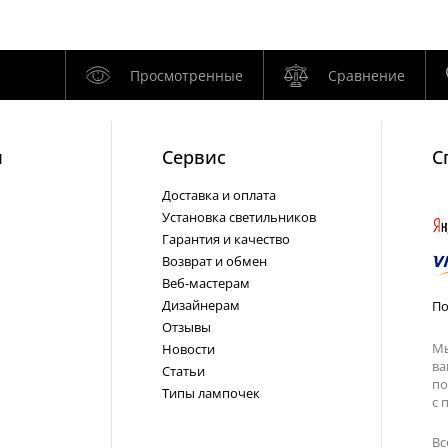
Просмотренные
Сравнение
и
Cервис
С
Доставка и оплата
Установка светильников
Гарантия и качество
Возврат и обмен
Веб-мастерам
Дизайнерам
По
Отзывы
Мы
Новости
ва
Статьи
по
Типы лампочек
с
п
Вс