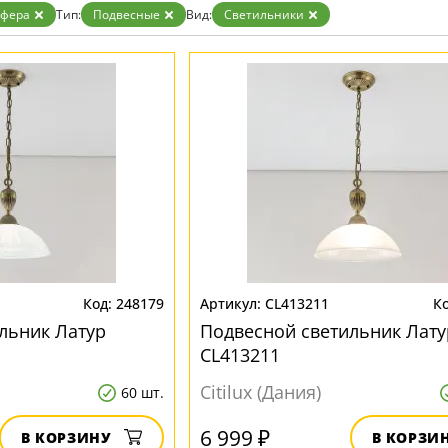
Белые
сфера
Тип:
Подвесные
Вид:
Светильники
Бронза
Золото
Прозрачные
Хром
Черные
248179
CL413211
льник Латур
Подвесной светильник Лату
CL413211
Citilux (Дания)
60 шт.
6 999 ₽
В КОРЗИНУ
В КОРЗИ