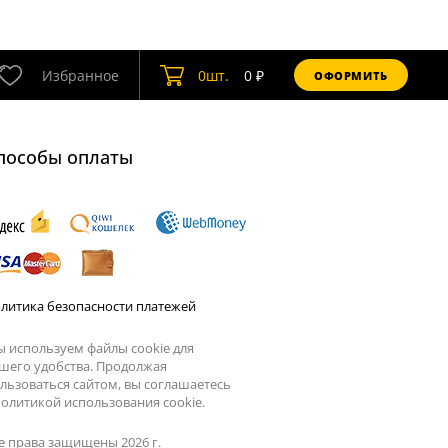
Избранное
0
шт.
0
₽
ОФОРМИТЬ
пособы оплаты
литика безопасности платежей
 используем файлы cookie для
шего удобства. Продолжая
льзоваться сайтом, вы соглашаетесь
олитикой использования cookie.
е права защищены 2026 г.