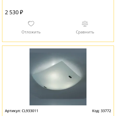
2 530 ₽
CL933011
33772