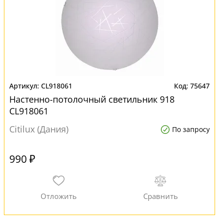
CL918061
75647
Настенно-потолочный светильник 918
CL918061
Citilux (Дания)
По запросу
990 ₽