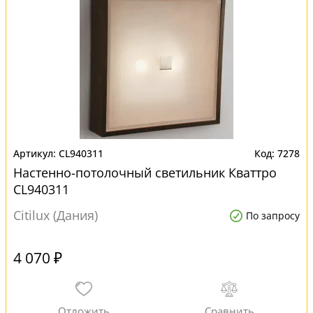
CL940311
7278
Настенно-потолочный светильник Кваттро
CL940311
Citilux (Дания)
По запросу
4 070 ₽