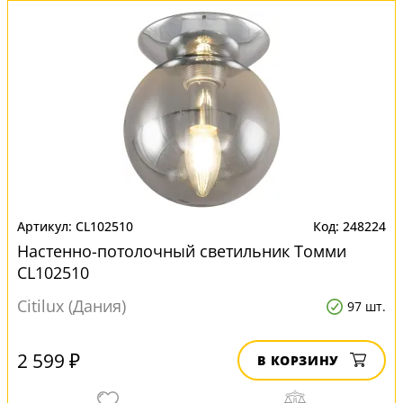
CL102510
248224
Настенно-потолочный светильник Томми
CL102510
Citilux (Дания)
97 шт.
2 599 ₽
В КОРЗИНУ