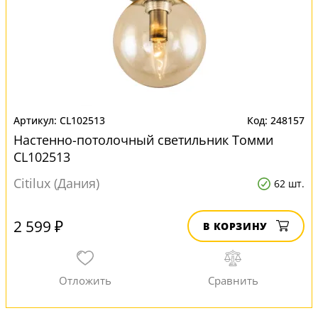
CL102513
248157
Настенно-потолочный светильник Томми
CL102513
Citilux (Дания)
62 шт.
2 599 ₽
В КОРЗИНУ