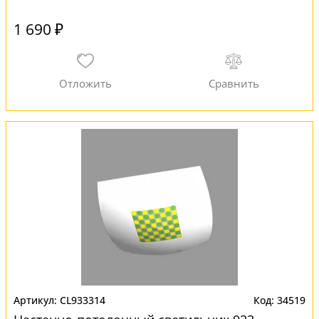
1 690 ₽
CL933314
34519