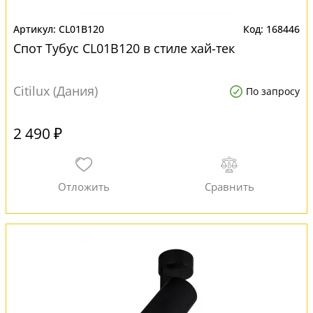
CL01B120
168446
Спот Тубус CL01B120 в стиле хай-тек
Citilux (Дания)
По запросу
2 490 ₽