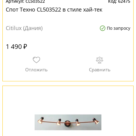
CL503522
62475
Спот Техно CL503522 в стиле хай-тек
Citilux (Дания)
По запросу
1 490 ₽