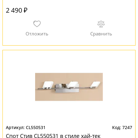
2 490 ₽
CL550531
7247
Спот Стив CL550531 в стиле хай-тек