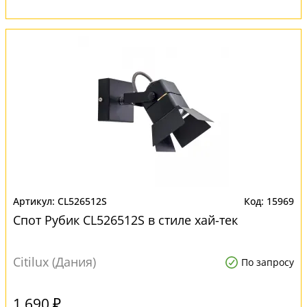
CL526512S
15969
Спот Рубик CL526512S в стиле хай-тек
Citilux (Дания)
По запросу
1 690 ₽