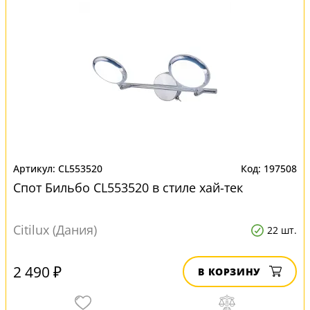
CL553520
197508
Спот Бильбо CL553520 в стиле хай-тек
Citilux (Дания)
22 шт.
2 490 ₽
В КОРЗИНУ