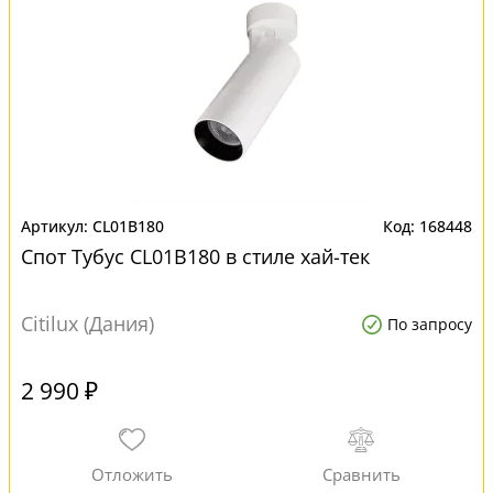
CL01B180
168448
Спот Тубус CL01B180 в стиле хай-тек
Citilux (Дания)
По запросу
2 990 ₽