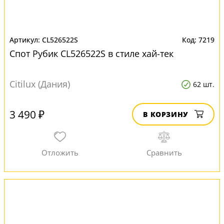
CL526522S
7219
Спот Рубик CL526522S в стиле хай-тек
Citilux (Дания)
62 шт.
3 490 ₽
В КОРЗИНУ