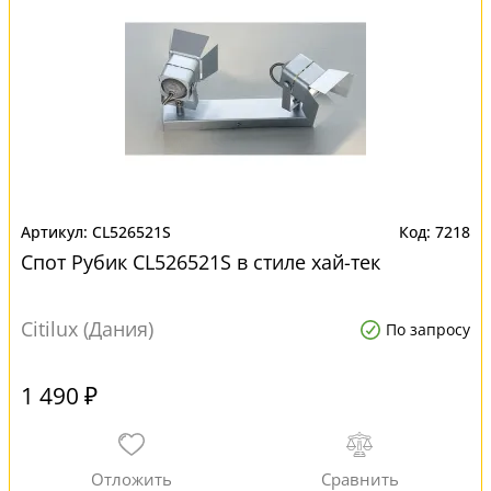
CL526521S
7218
Спот Рубик CL526521S в стиле хай-тек
Citilux (Дания)
По запросу
1 490 ₽