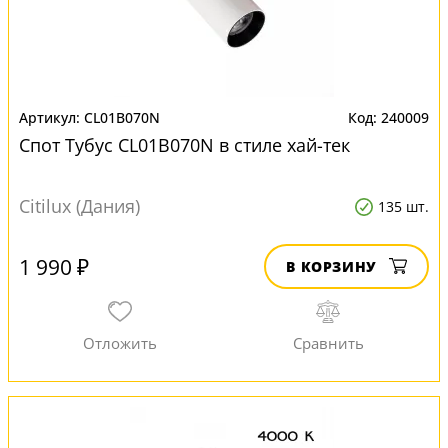
CL01B070N
240009
Спот Тубус CL01B070N в стиле хай-тек
Citilux (Дания)
135 шт.
1 990 ₽
В КОРЗИНУ