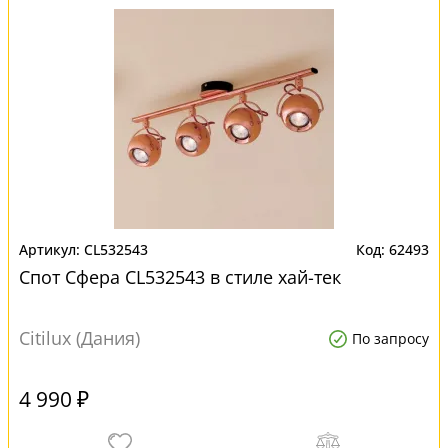
CL532543
62493
Спот Сфера CL532543 в стиле хай-тек
Citilux (Дания)
По запросу
4 990 ₽