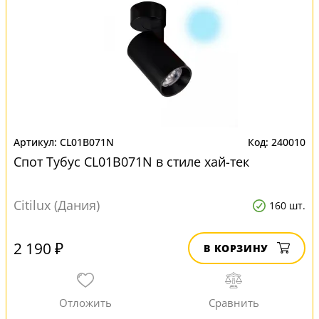
CL01B071N
240010
Спот Тубус CL01B071N в стиле хай-тек
Citilux (Дания)
160 шт.
2 190 ₽
В КОРЗИНУ