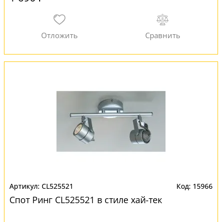
CL525521
15966
Спот Ринг CL525521 в стиле хай-тек