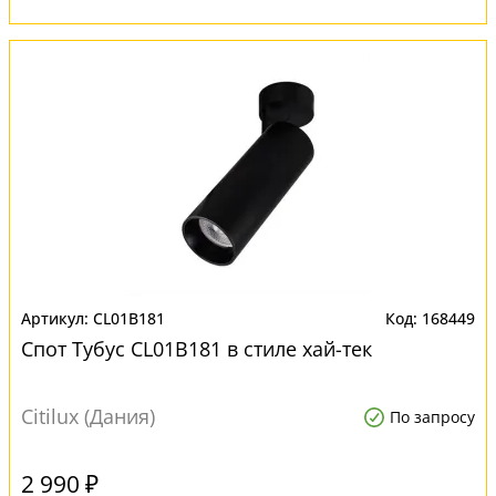
CL01B181
168449
Спот Тубус CL01B181 в стиле хай-тек
Citilux (Дания)
По запросу
2 990 ₽