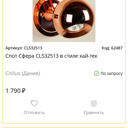
CL532513
62487
Спот Сфера CL532513 в стиле хай-тек
Citilux (Дания)
По запросу
1 790 ₽