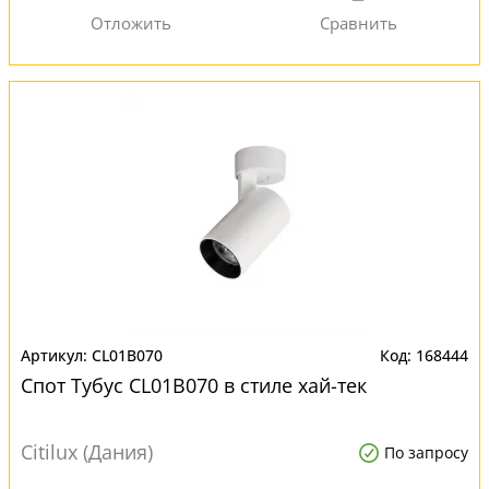
CL01B070
168444
Спот Тубус CL01B070 в стиле хай-тек
Citilux (Дания)
По запросу