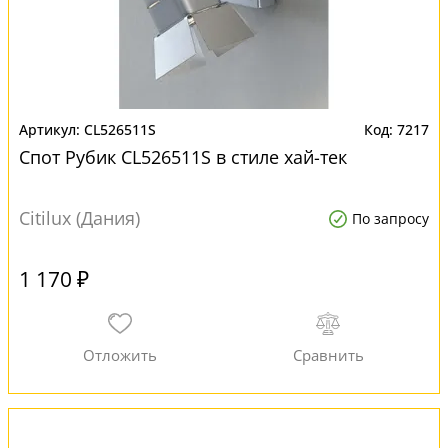
CL526511S
7217
Спот Рубик CL526511S в стиле хай-тек
Citilux (Дания)
По запросу
1 170 ₽