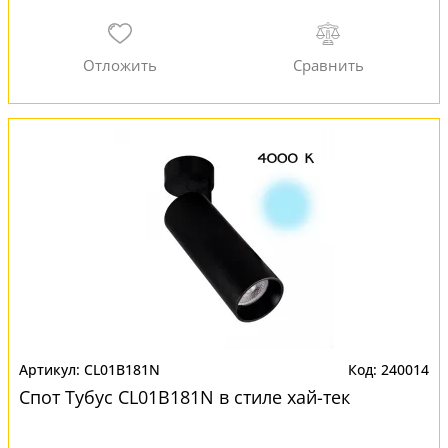
CL01B181N
240014
Спот Тубус CL01B181N в стиле хай-тек