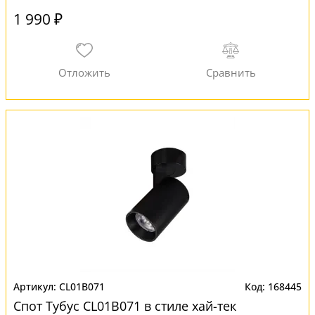
1 990 ₽
CL01B071
168445
Спот Тубус CL01B071 в стиле хай-тек