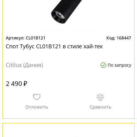
CL01B121
168447
Спот Тубус CL01B121 в стиле хай-тек
Citilux (Дания)
По запросу
2 490 ₽