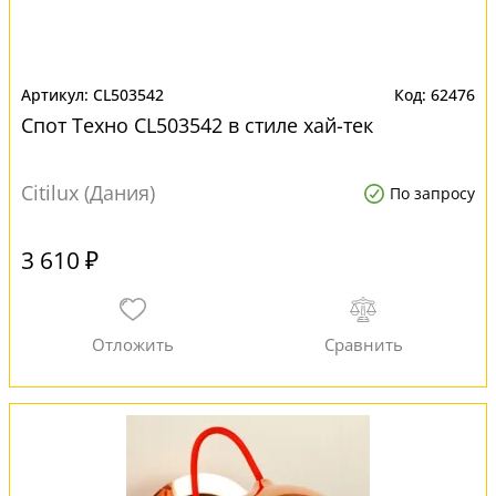
CL503542
62476
Спот Техно CL503542 в стиле хай-тек
Citilux (Дания)
По запросу
3 610 ₽