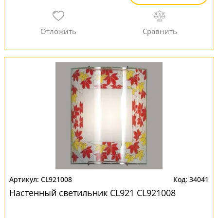
CL921008
34041
Настенный светильник CL921 CL921008