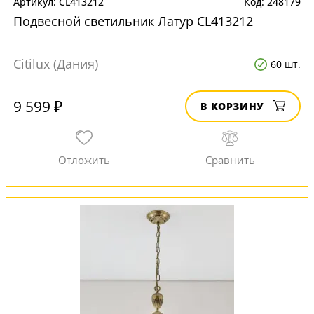
CL413212
248179
Подвесной светильник Латур CL413212
Citilux (Дания)
60 шт.
9 599 ₽
В КОРЗИНУ