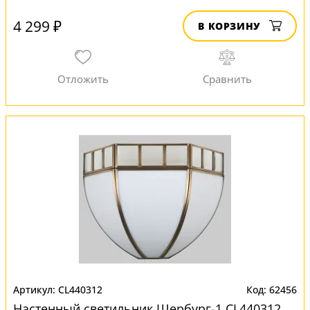
4 299 ₽
В КОРЗИНУ
CL440312
62456
Настенный светильник Шербург-1 CL440312