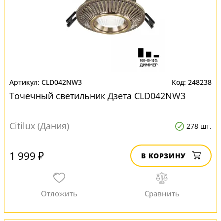
CLD042NW3
248238
Точечный светильник Дзета CLD042NW3
Citilux (Дания)
278 шт.
1 999 ₽
В КОРЗИНУ