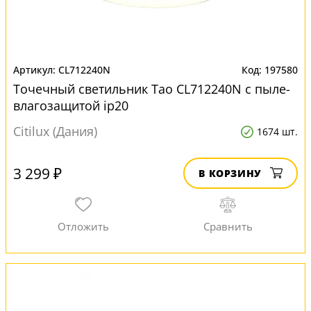
CL712240N
197580
Точечный светильник Тао CL712240N с пыле-
влагозащитой ip20
Citilux (Дания)
1674 шт.
3 299 ₽
В КОРЗИНУ