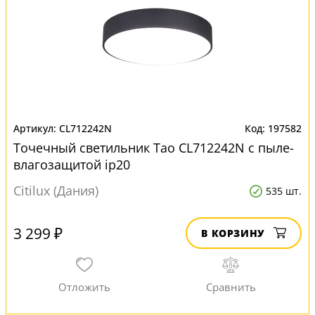
CL712242N
197582
Точечный светильник Тао CL712242N с пыле-
влагозащитой ip20
Citilux (Дания)
535 шт.
3 299 ₽
В КОРЗИНУ