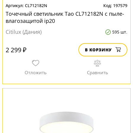
CL712182N
197579
Точечный светильник Тао CL712182N с пыле-
влагозащитой ip20
Citilux (Дания)
595 шт.
2 299 ₽
В КОРЗИНУ