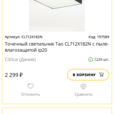
CL712X182N
197589
Точечный светильник Тао CL712X182N с пыле-
влагозащитой ip20
Citilux (Дания)
1229 шт.
2 299 ₽
В КОРЗИНУ