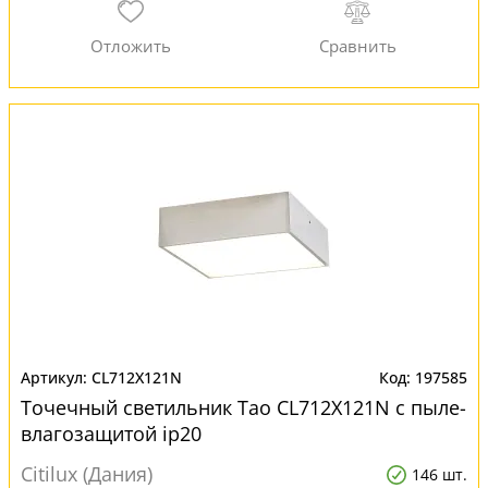
CL712X121N
197585
Точечный светильник Тао CL712X121N с пыле-
влагозащитой ip20
Citilux (Дания)
146 шт.