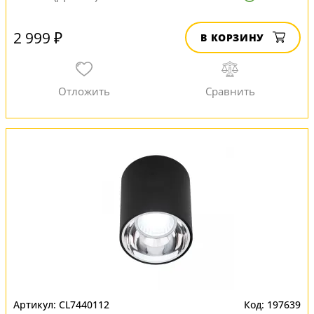
2 999 ₽
В КОРЗИНУ
CL7440112
197639