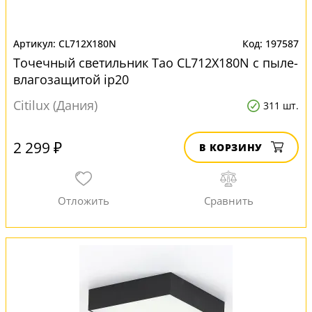
CL712X180N
197587
Точечный светильник Тао CL712X180N с пыле-
влагозащитой ip20
Citilux (Дания)
311 шт.
2 299 ₽
В КОРЗИНУ