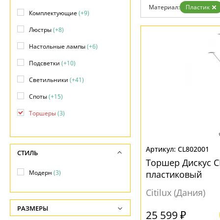
Гарантия
Материал:
Пластик
Комплектующие
(+9)
Возврат
Отзывы
Люстры
(+8)
Установка
Дизайнерам
Настольные лампы
(+6)
Бренды
Контакты
Подсветки
(+10)
Светильники
(+41)
Споты
(+15)
Торшеры
(3)
Трековые системы
(+6)
CL802001
СТИЛЬ
Торшер Дискус C
Модерн
(3)
пластиковый
Citilux (Дания)
РАЗМЕРЫ
25 599 ₽