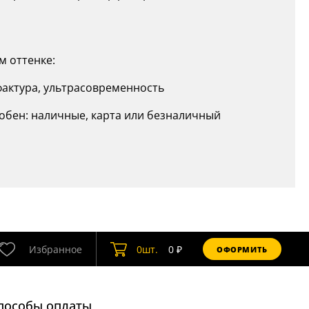
м оттенке:
фактура, ультрасовременность
обен: наличные, карта или безналичный
Избранное
0
шт.
0
₽
ОФОРМИТЬ
пособы оплаты