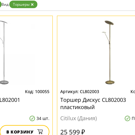
Белые
Вид:
Торшеры
Бронза
Золото
Прозрачные
Хром
Черные
100055
CL802003
L802001
Торшер Дискус CL802003
пластиковый
Citilux (Дания)
34 шт.
П
25 599 ₽
В КОРЗИНУ