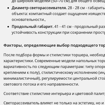
до широких моделей (50–70 см) для общего освещ
Диаметр светорассеивателя.
28 - 28 см - габари
объекта: компактный создает ощущение изяществ
основательности.,
Продольный габарит.
41 - 41 см - продольный ра
устойчивость конструкции при сохранении прост
Факторы, определяющие выбор подходящего то
После подбора формы и стилистики торшера, необхо
характеристики. Современные модели напольных то
вариативность по следующим параметрам: типу опорно
креплением к полу), стилистическому исполнению (ин
минималистичный), регулируемости центральной стойк
светового потока и его направленности.
Соответствие стилистике интерьера и цветовой пали
Светорассеиватель влияет не только на эстетику, но 