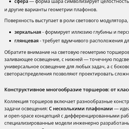
сфера
— форма шара символизирует целостность,
и другие варианты геометрии плафонов.
Поверхность выступает в роли светового модулятора, 
зеркальная
- формирует иллюзию глубины и перс
глянцевая
- требует вдумчивого расположения д
Обратите внимание на световую геометрию торшеров
заливающее освещение, с нижней — точечную подсве
универсальное освещение для любых задач, а с боков
светораспределения позволяют проектировать слож
Конструктивное многообразие торшеров: от кла
Коллекция торшеров включает разнообразные констр
задачи освещения:
С несколькими плафонами
— идеа
и open-space концепций с дифференцированными ра
специализированные модели инженерно разработаны д