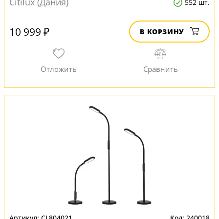
Citilux (Дания)
552 шт.
10 999 ₽
В КОРЗИНУ
CL804021
240018