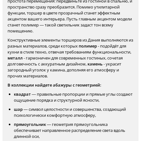
простота перемещения: передвиньте из гостиной в спальню, и
пространство сразу преобразится. Помимо утилитарной
функции, торшер в цвете прозрачный станет эффектным
акцентом вашего интерьера. Пусть главным акцентом модели
станет полимер — такой светильник задаст тон всему
помещению.
Конструктивные элементы торшеров из Дания выполняются из
разных материалов, среди которых
полимер
- подойдёт для
кухни в стиле техно, отвечая требованиям функциональности,
металл
- гармоничен для современных гостиных, сочетая
долговечность с аккуратным дизайном,
камень
- украсит
загородный уголок у камина, дополняя его атмосферу и
прочих материалов.
В коллекции найдете абажуры с геометрией:
квадрат
— правильные пропорции и прямые углы создают
ощущение порядка и структурной ясности,
шар
— символ целостности и совершенства, создающий
психологически комфортную атмосферу,
прямоугольник
— геометрия прямоугольника
обеспечивает направленное распределение света вдоль
длинной оси,