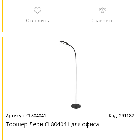
CL804041
291182
Торшер Леон CL804041 для офиса