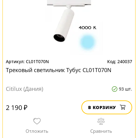
CL01T070N
240037
Трековый светильник Тубус CL01T070N
Citilux (Дания)
93 шт.
2 190 ₽
В КОРЗИНУ