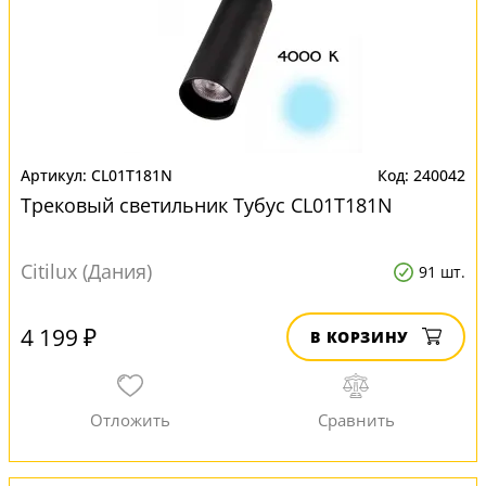
CL01T181N
240042
Трековый светильник Тубус CL01T181N
Citilux (Дания)
91 шт.
4 199 ₽
В КОРЗИНУ