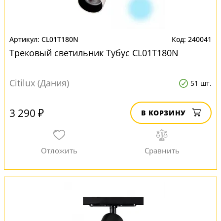
CL01T180N
240041
Трековый светильник Тубус CL01T180N
Citilux (Дания)
51 шт.
3 290 ₽
В КОРЗИНУ