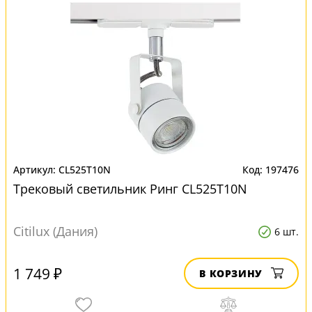
CL525T10N
197476
Трековый светильник Ринг CL525T10N
Citilux (Дания)
6 шт.
1 749 ₽
В КОРЗИНУ