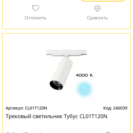
CL01T120N
240039
Трековый светильник Тубус CL01T120N