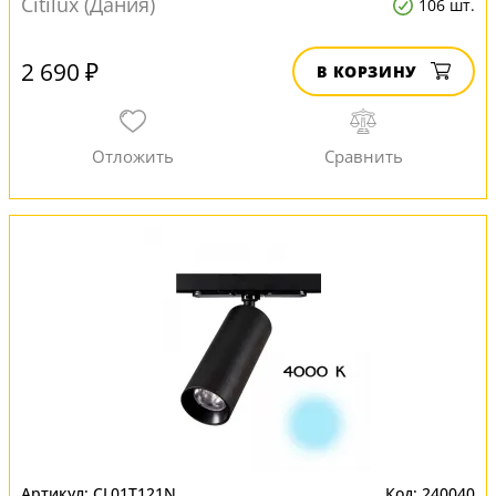
Citilux (Дания)
106 шт.
2 690 ₽
В КОРЗИНУ
CL01T121N
240040