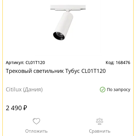
CL01T120
168476
Трековый светильник Тубус CL01T120
Citilux (Дания)
По запросу
2 490 ₽