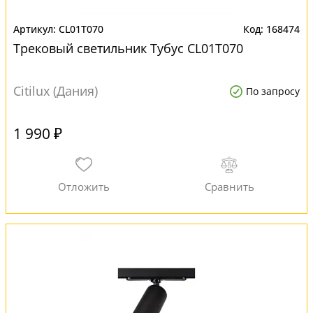
CL01T070
168474
Трековый светильник Тубус CL01T070
Citilux (Дания)
По запросу
1 990 ₽