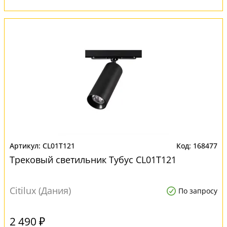
CL01T121
168477
Трековый светильник Тубус CL01T121
Citilux (Дания)
По запросу
2 490 ₽