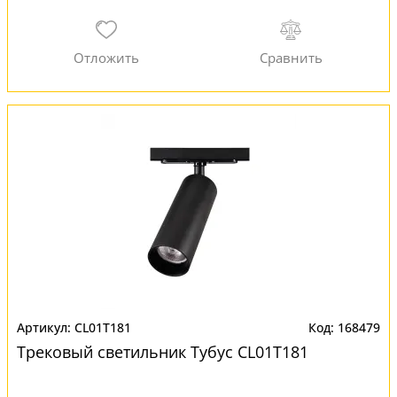
CL01T181
168479
Трековый светильник Тубус CL01T181