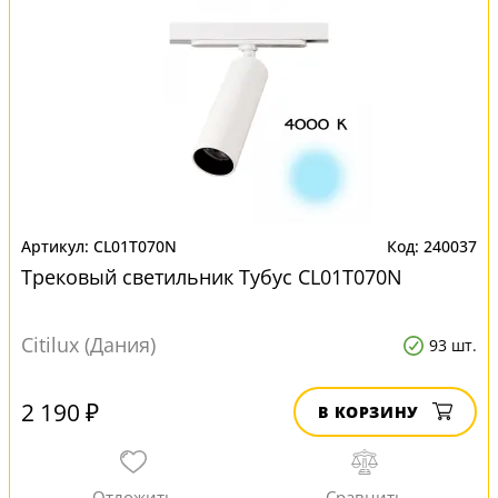
CL01T070N
240037
Трековый светильник Тубус CL01T070N
Citilux (Дания)
93 шт.
2 190 ₽
В КОРЗИНУ