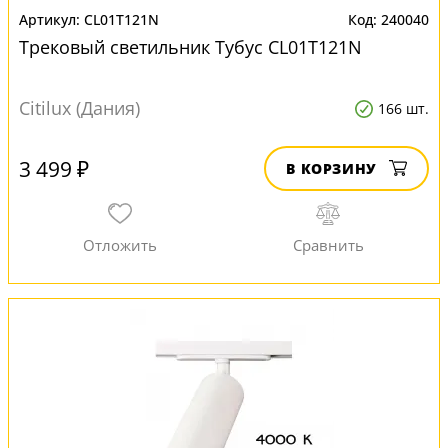
CL01T121N
240040
Трековый светильник Тубус CL01T121N
Citilux (Дания)
166 шт.
3 499 ₽
В КОРЗИНУ