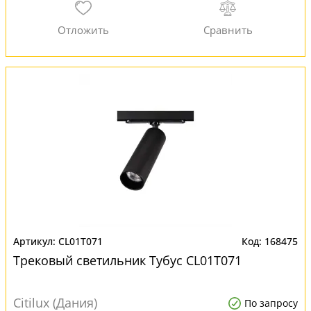
CL01T071
168475
Трековый светильник Тубус CL01T071
Citilux (Дания)
По запросу