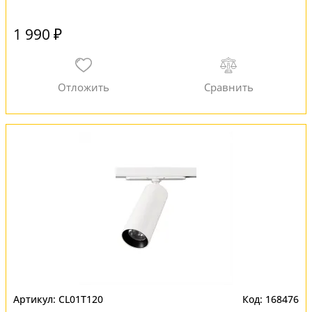
1 990 ₽
CL01T120
168476