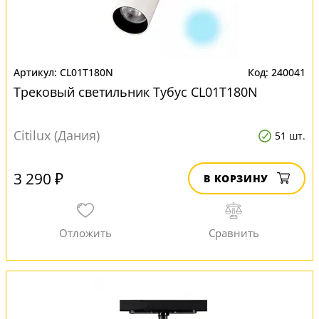
CL01T180N
240041
Трековый светильник Тубус CL01T180N
Citilux (Дания)
51 шт.
3 290 ₽
В КОРЗИНУ