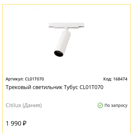
CL01T070
168474
Трековый светильник Тубус CL01T070
Citilux (Дания)
По запросу
1 990 ₽