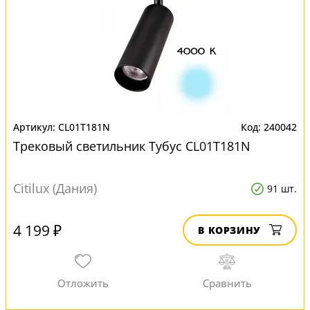
CL01T181N
240042
Трековый светильник Тубус CL01T181N
Citilux (Дания)
91 шт.
4 199 ₽
В КОРЗИНУ