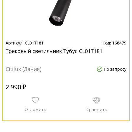
CL01T181
168479
Трековый светильник Тубус CL01T181
Citilux (Дания)
По запросу
2 990 ₽