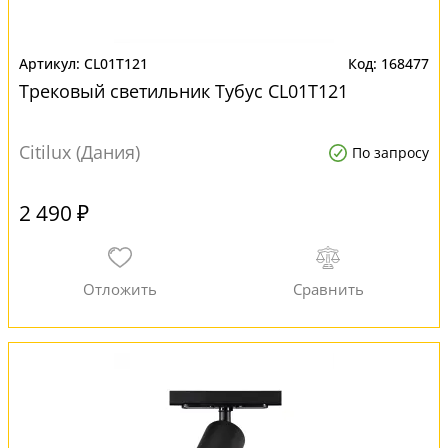
CL01T121
168477
Трековый светильник Тубус CL01T121
Citilux (Дания)
По запросу
2 490 ₽