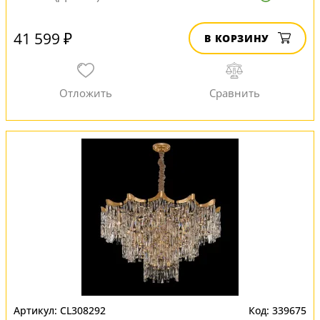
41 599 ₽
В КОРЗИНУ
CL308292
339675