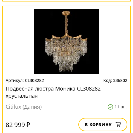
CL308282
336802
Подвесная люстра Моника CL308282
хрустальная
Citilux (Дания)
11 шт.
82 999 ₽
В КОРЗИНУ