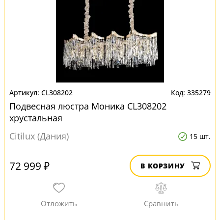
CL308202
335279
Подвесная люстра Моника CL308202
хрустальная
Citilux (Дания)
15 шт.
72 999 ₽
В КОРЗИНУ