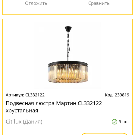
CL332122
239819
Подвесная люстра Мартин CL332122
хрустальная
Citilux (Дания)
9 шт.