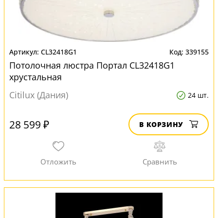
CL32418G1
339155
Потолочная люстра Портал CL32418G1
хрустальная
Citilux (Дания)
24 шт.
28 599 ₽
В КОРЗИНУ