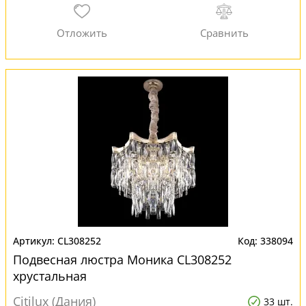
CL308252
338094
Подвесная люстра Моника CL308252
хрустальная
Citilux (Дания)
33 шт.