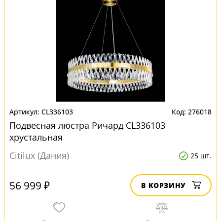
CL336103
276018
Подвесная люстра Ричард CL336103
хрустальная
Citilux (Дания)
25 шт.
56 999 ₽
В КОРЗИНУ