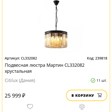
CL332082
239818
Подвесная люстра Мартин CL332082
хрустальная
Citilux (Дания)
11 шт.
25 999 ₽
В КОРЗИНУ