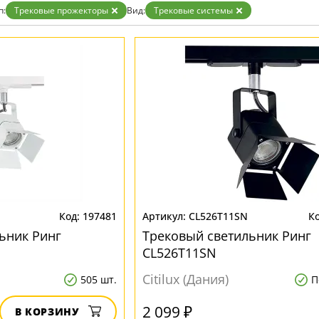
Белые
п:
Трековые прожекторы
Вид:
Трековые системы
Бронза
Золото
Прозрачные
Хром
Черные
197481
CL526T11SN
ьник Ринг
Трековый светильник Ринг
CL526T11SN
Citilux (Дания)
505 шт.
П
2 099 ₽
В КОРЗИНУ