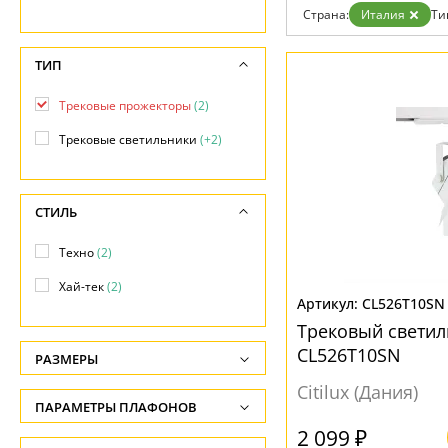
Гарантия
Страна:
Италия
Ти
Возврат
Отзывы
ТИП
Установка
Дизайнерам
Бренды
Трековые прожекторы
(2)
Контакты
Трековые светильники
(+2)
СТИЛЬ
Техно
(2)
Хай-тек
(2)
CL526T10SN
Трековый светил
CL526T10SN
РАЗМЕРЫ
Citilux (Дания)
Высота, см
ПАРАМЕТРЫ ПЛАФОНОВ
-
2 099 ₽