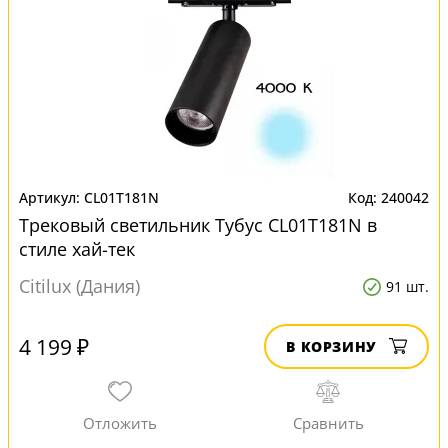
CL01T181N
240042
Трековый светильник Тубус CL01T181N в
стиле хай-тек
Citilux (Дания)
91 шт.
4 199 ₽
В КОРЗИНУ