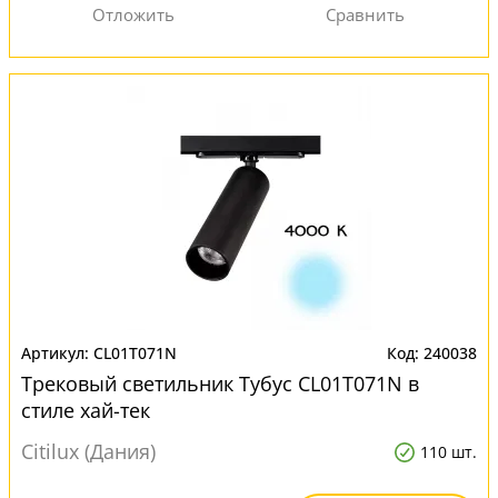
CL01T071N
240038
Трековый светильник Тубус CL01T071N в
стиле хай-тек
Citilux (Дания)
110 шт.