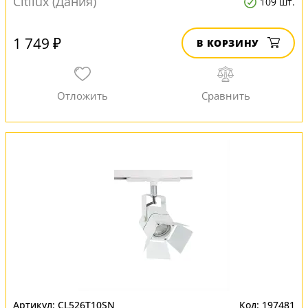
Citilux (Дания)
109 шт.
1 749 ₽
В КОРЗИНУ
CL526T10SN
197481