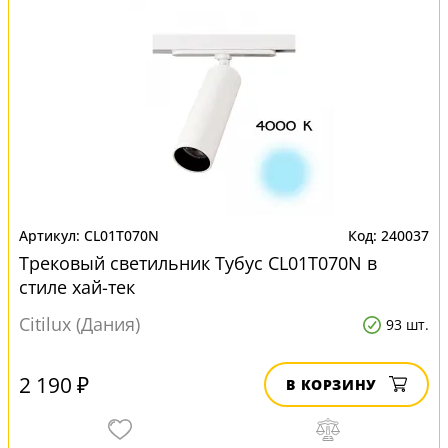
CL01T070N
240037
Трековый светильник Тубус CL01T070N в
стиле хай-тек
Citilux (Дания)
93 шт.
2 190 ₽
В КОРЗИНУ