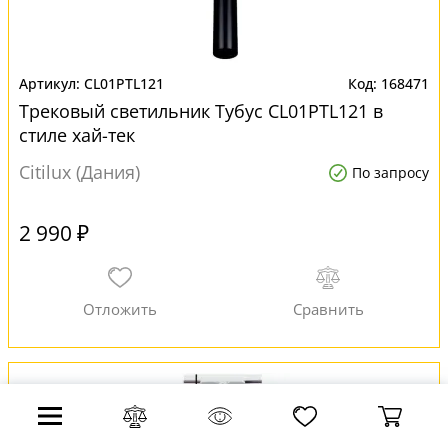
CL01PTL121
168471
Трековый светильник Тубус CL01PTL121 в
стиле хай-тек
Citilux (Дания)
По запросу
2 990 ₽