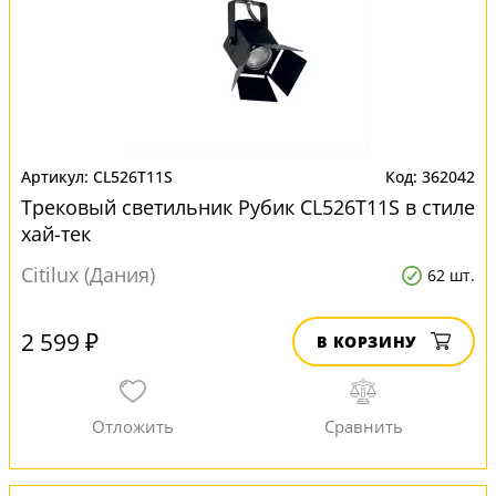
CL526T11S
362042
Трековый светильник Рубик CL526T11S в стиле
хай-тек
Citilux (Дания)
62 шт.
2 599 ₽
В КОРЗИНУ