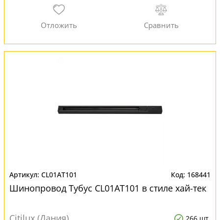
CL01AT101
168441
Шинопровод Тубус CL01AT101 в стиле хай-тек
Citilux (Дания)
266 шт.