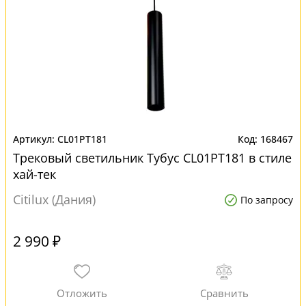
CL01PT181
168467
Трековый светильник Тубус CL01PT181 в стиле
хай-тек
Citilux (Дания)
По запросу
2 990 ₽