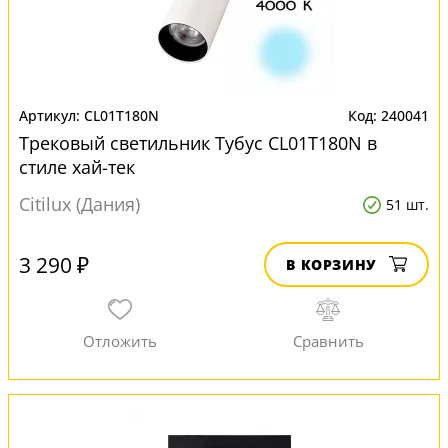
CL01T180N
240041
Трековый светильник Тубус CL01T180N в
стиле хай-тек
Citilux (Дания)
51 шт.
3 290 ₽
В КОРЗИНУ