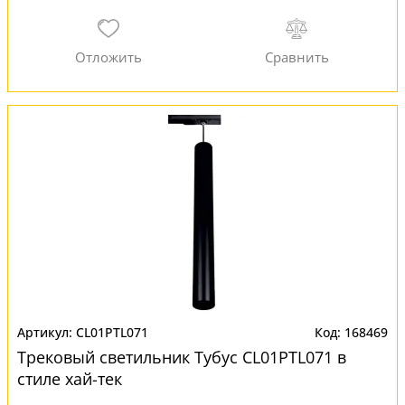
CL01PTL071
168469
Трековый светильник Тубус CL01PTL071 в
стиле хай-тек