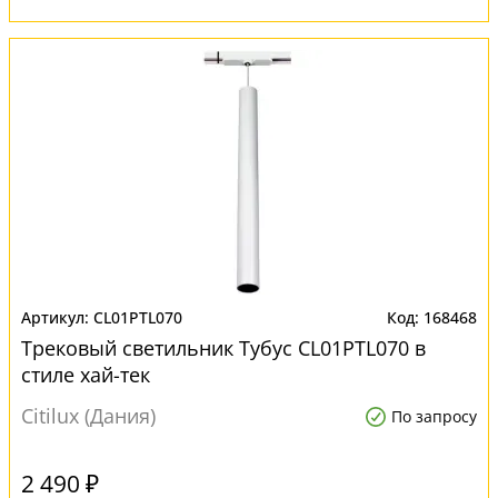
CL01PTL070
168468
Трековый светильник Тубус CL01PTL070 в
стиле хай-тек
Citilux (Дания)
По запросу
2 490 ₽