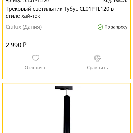
CL01PTL120
168470
Трековый светильник Тубус CL01PTL120 в
стиле хай-тек
Citilux (Дания)
По запросу
2 990 ₽