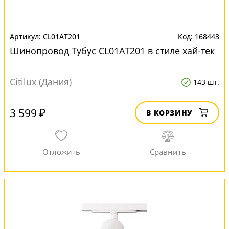
CL01AT201
168443
Шинопровод Тубус CL01AT201 в стиле хай-тек
Citilux (Дания)
143 шт.
3 599 ₽
В КОРЗИНУ