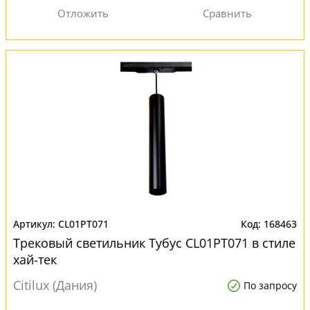
CL01PT071
168463
Трековый светильник Тубус CL01PT071 в стиле
хай-тек
Citilux (Дания)
По запросу