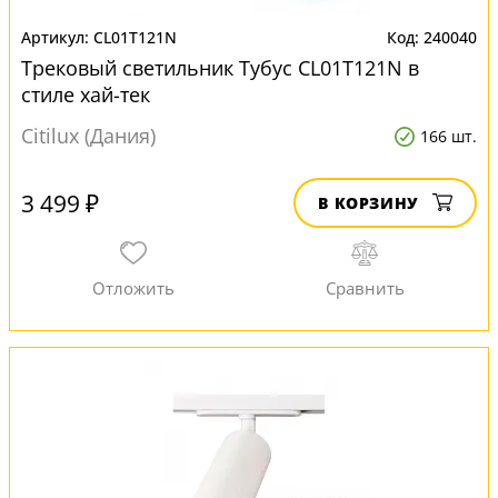
CL01T121N
240040
Трековый светильник Тубус CL01T121N в
стиле хай-тек
Citilux (Дания)
166 шт.
3 499 ₽
В КОРЗИНУ