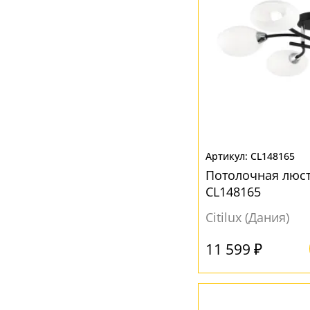
CL148165
Потолочная люс
CL148165
Citilux (Дания)
11 599 ₽