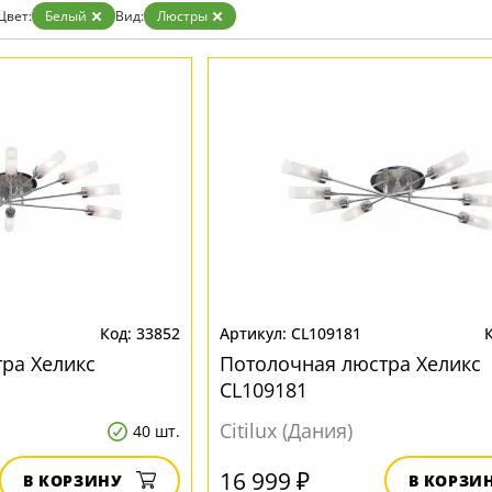
Белые
Цвет:
Белый
Вид:
Люстры
Бронза
Золото
Прозрачные
Хром
Черные
33852
CL109181
ра Хеликс
Потолочная люстра Хеликс
CL109181
Citilux (Дания)
40 шт.
16 999 ₽
В КОРЗИНУ
В КОРЗИ