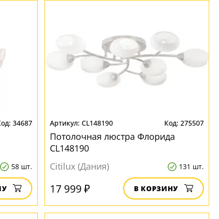
34687
CL148190
275507
Потолочная люстра Флорида
CL148190
Citilux (Дания)
58 шт.
131 шт.
17 999 ₽
НУ
В КОРЗИНУ