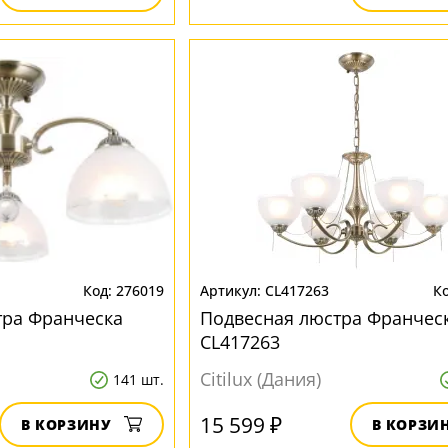
276019
CL417263
тра Франческа
Подвесная люстра Франчес
CL417263
Citilux (Дания)
141 шт.
15 599 ₽
В КОРЗИНУ
В КОРЗИ