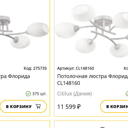
275735
CL148160
тра Флорида
Потолочная люстра Флорид
CL148160
Citilux (Дания)
375 шт.
11 599 ₽
В КОРЗИНУ
В КОРЗИ