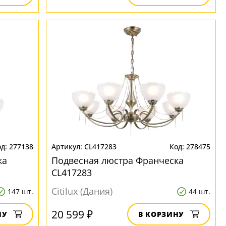
277138
CL417283
278475
ка
Подвесная люстра Франческа
CL417283
Citilux (Дания)
147 шт.
44 шт.
20 599 ₽
НУ
В КОРЗИНУ