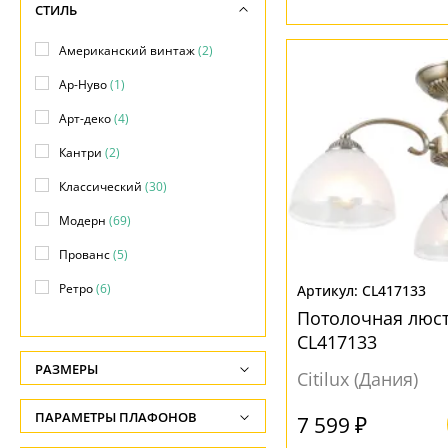
СТИЛЬ
Американский винтаж
(2)
Ар-Нуво
(1)
Арт-деко
(4)
Кантри
(2)
Классический
(30)
Модерн
(69)
Прованс
(5)
Ретро
(6)
CL417133
Потолочная люс
Современный
(59)
CL417133
РАЗМЕРЫ
Citilux (Дания)
Высота, см
ПАРАМЕТРЫ ПЛАФОНОВ
7 599 ₽
-