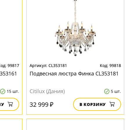
99817
CL353181
99818
353161
Подвесная люстра Финка CL353181
Citilux (Дания)
15 шт.
5 шт.
32 999 ₽
НУ
В КОРЗИНУ