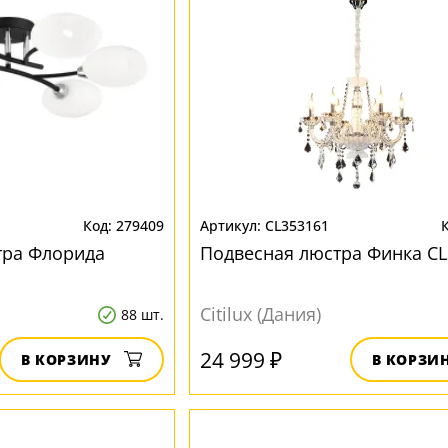
279409
CL353161
тра Флорида
Подвесная люстра Финка CL
Citilux (Дания)
88 шт.
24 999 ₽
В КОРЗИНУ
В КОРЗИ