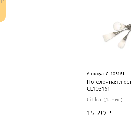
ЦВЕТ ПЛАФОНОВ
Бежевый
(3)
Без плафона
(1)
Белый
(99)
Золотой
(1)
Коричневый
(2)
Матовый
(3)
Ваш регион:
Москва
CL103161
Прозрачный
(38)
Потолочная люст
+7 (800) 775-63-32
- бесплатно по России
Серый
(4)
CL103161
+7 (495) 255-03-21
- бесплатная доставка
Citilux (Дания)
15 599 ₽