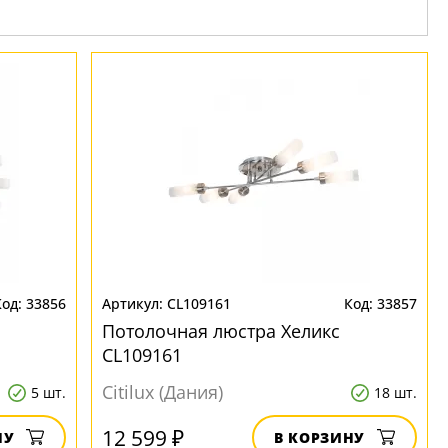
33856
CL109161
33857
Потолочная люстра Хеликс
CL109161
Citilux (Дания)
5 шт.
18 шт.
12 599 ₽
НУ
В КОРЗИНУ