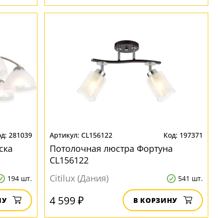
281039
CL156122
197371
ска
Потолочная люстра Фортуна
CL156122
Citilux (Дания)
194 шт.
541 шт.
4 599 ₽
НУ
В КОРЗИНУ