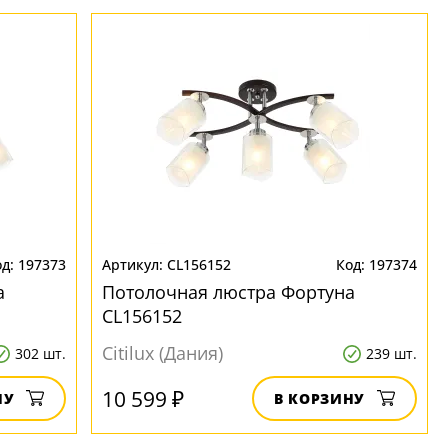
197373
CL156152
197374
а
Потолочная люстра Фортуна
CL156152
Citilux (Дания)
302 шт.
239 шт.
10 599 ₽
НУ
В КОРЗИНУ