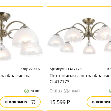
279092
CL417173
тра Франческа
Потолочная люстра Франче
CL417173
Citilux (Дания)
70 шт.
15 599 ₽
В КОРЗИНУ
В КОРЗИ