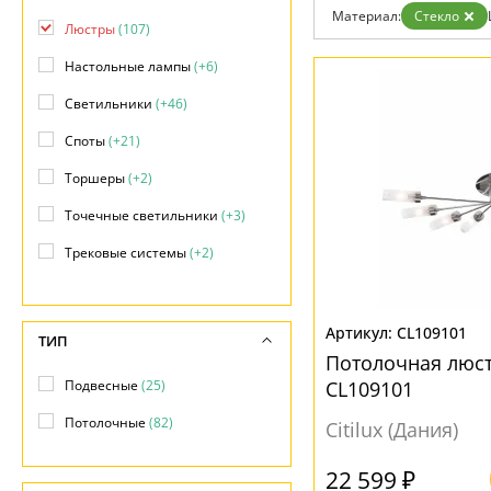
Гарантия
Материал:
Стекло
Люстры
(107)
Возврат
Отзывы
Настольные лампы
(+6)
Установка
Дизайнерам
Светильники
(+46)
Бренды
Контакты
Споты
(+21)
Торшеры
(+2)
Точечные светильники
(+3)
Трековые системы
(+2)
Уличные светильники
(+8)
CL109101
ТИП
Потолочная люст
Подвесные
(25)
CL109101
Потолочные
(82)
Citilux (Дания)
22 599 ₽