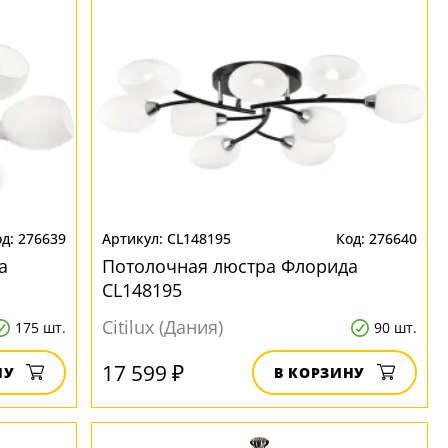
276639
CL148195
276640
а
Потолочная люстра Флорида
CL148195
Citilux (Дания)
175 шт.
90 шт.
17 599 ₽
НУ
В КОРЗИНУ