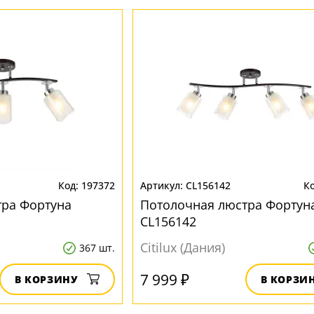
197372
CL156142
тра Фортуна
Потолочная люстра Фортун
CL156142
Citilux (Дания)
367 шт.
7 999 ₽
В КОРЗИНУ
В КОРЗИ