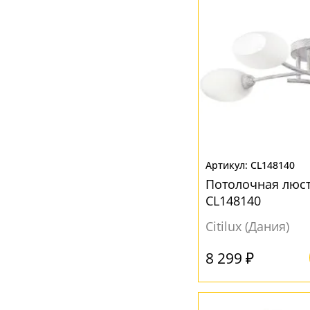
CL148140
Потолочная люс
CL148140
Citilux (Дания)
8 299 ₽