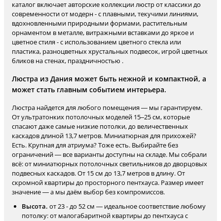
каталог включает авторские коллекции люстр от классики до
современности от модерн - с плавными, текучими линиями,
вдохновленными природными формами, растительным
орнаментом в металле, витражными вставками до яркое и
цветное стиля - с использованием цветного стекла или
пластика, разноцветных хрустальных подвесок, игрой цветных
бликов на стенах, праздничностью .
Люстра из Дания может быть нежной и компактной, а
может стать главным событием интерьера.
Люстра найдется для любого помещения — мы гарантируем.
От ультратонких потолочных моделей 15–25 см, которые
спасают даже самые низкие потолки, до величественных
каскадов длиной 13,7 метров. Миниатюрная для прихожей?
Есть. Крупная для атриума? Тоже есть. Выбирайте без
ограничений — все варианты доступны на складе. Мы собрали
всё: от миниатюрных потолочных светильников до дворцовых
подвесных каскадов. От 15 см до 13,7 метров в длину. От
скромной квартиры до просторного пентхауса. Размер имеет
значение — а мы даём выбор без компромиссов.
Высота.
от 23 - до 52 см — идеальное соответствие любому
потолку: от малогабаритной квартиры до пентхауса с