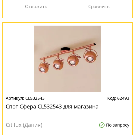
CL532543
62493
Спот Сфера CL532543 для магазина
Citilux (Дания)
По запросу