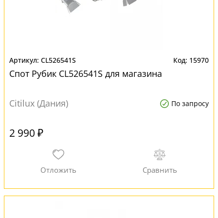
CL526541S
15970
Спот Рубик CL526541S для магазина
Citilux (Дания)
По запросу
2 990 ₽