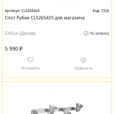
CL526542S
7220
Спот Рубик CL526542S для магазина
Citilux (Дания)
По запросу
5 990 ₽