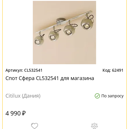
CL532541
62491
Спот Сфера CL532541 для магазина
Citilux (Дания)
По запросу
4 990 ₽