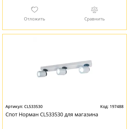
CL533530
197488
Спот Норман CL533530 для магазина