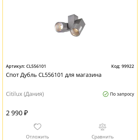
CL556101
99922
Спот Дубль CL556101 для магазина
Citilux (Дания)
По запросу
2 990 ₽