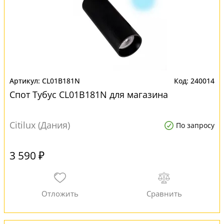
CL01B181N
240014
Спот Тубус CL01B181N для магазина
Citilux (Дания)
По запросу
3 590 ₽