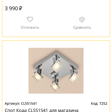
3 990 ₽
CL551541
7252
Спот Кода CL551541 для магазина