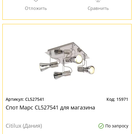
CL527541
15971
Спот Марс CL527541 для магазина
Citilux (Дания)
По запросу