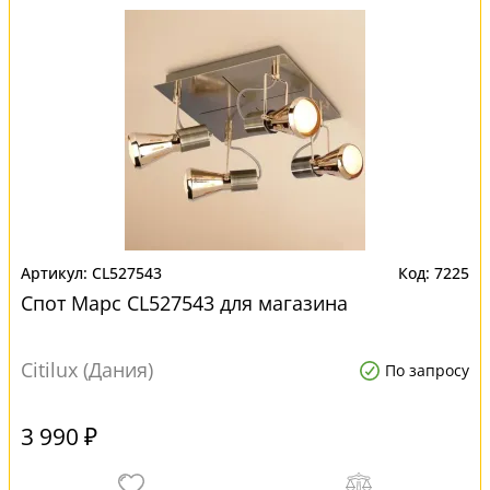
CL527543
7225
Спот Марс CL527543 для магазина
Citilux (Дания)
По запросу
3 990 ₽