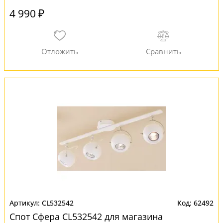
4 990 ₽
CL532542
62492
Спот Сфера CL532542 для магазина