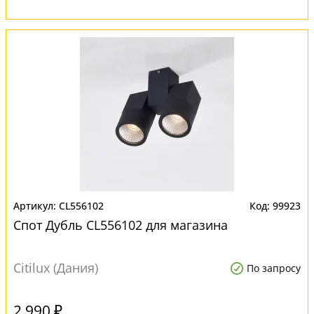
CL556102
99923
Спот Дубль CL556102 для магазина
Citilux (Дания)
По запросу
2 990 ₽