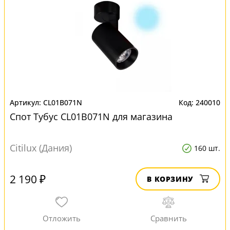
CL01B071N
240010
Спот Тубус CL01B071N для магазина
Citilux (Дания)
160 шт.
2 190 ₽
В КОРЗИНУ