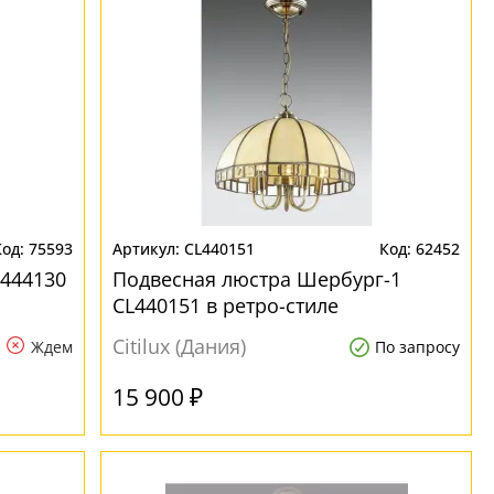
75593
CL440151
62452
L444130
Подвесная люстра Шербург-1
CL440151 в ретро-стиле
Citilux (Дания)
Ждем
По запросу
15 900 ₽