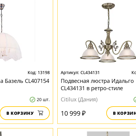
13198
CL434131
а Базель CL407154
Подвесная люстра Идальго
CL434131 в ретро-стиле
Citilux (Дания)
20 шт.
10 999 ₽
В КОРЗИНУ
В КОРЗИ