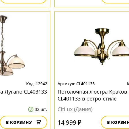
12942
CL401133
а Лугано CL403133
Потолочная люстра Краков
CL401133 в ретро-стиле
Citilux (Дания)
32 шт.
14 999 ₽
В КОРЗИНУ
В КОРЗИ