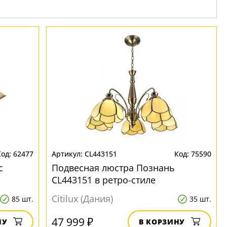
62477
CL443151
75590
с
Подвесная люстра Познань
CL443151 в ретро-стиле
Citilux (Дания)
85 шт.
35 шт.
47 999 ₽
НУ
В КОРЗИНУ