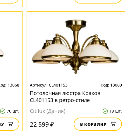
13068
CL401153
13069
Потолочная люстра Краков
CL401153 в ретро-стиле
Citilux (Дания)
70 шт.
19 шт.
22 599 ₽
НУ
В КОРЗИНУ