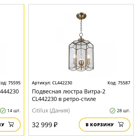
75595
CL442230
75587
L444230
Подвесная люстра Витра-2
CL442230 в ретро-стиле
Citilux (Дания)
14 шт.
28 шт.
32 999 ₽
НУ
В КОРЗИНУ