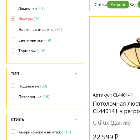
Гарантия
Стиль:
Ретро
Вид:
Лампочки
(+1)
Возврат
Отзывы
Люстры
(39)
Установка
Дизайнерам
Настольные лампы
(+1)
Бренды
Контакты
Светильники
(+9)
Торшеры
(+16)
ТИП
Подвесные
(23)
CL440141
Потолочные
(16)
Потолочная люс
CL440141 в ретро
СТИЛЬ
Citilux (Дания)
Американский винтаж
(+15)
22 599 ₽