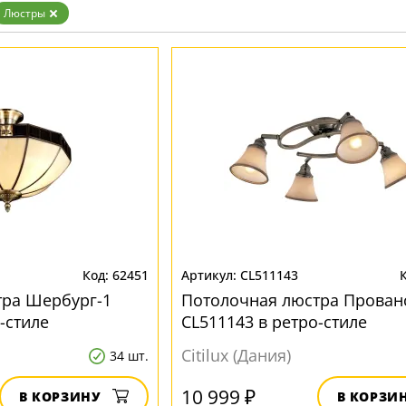
Белые
Люстры
Бронза
Золото
Прозрачные
Хром
Черные
62451
CL511143
тра Шербург-1
Потолочная люстра Прован
-стиле
CL511143 в ретро-стиле
Citilux (Дания)
34 шт.
10 999 ₽
В КОРЗИНУ
В КОРЗИ