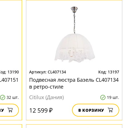
13190
CL407134
13197
L407151
Подвесная люстра Базель CL407134
в ретро-стиле
Citilux (Дания)
32 шт.
19 шт.
12 599 ₽
НУ
В КОРЗИНУ