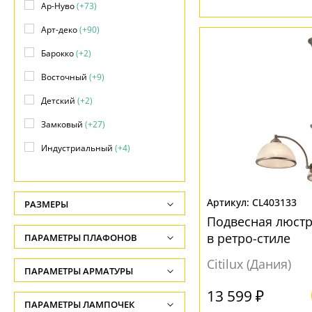
Ар-Нуво
(+73)
Арт-деко
(+90)
Барокко
(+2)
Восточный
(+9)
Детский
(+2)
Замковый
(+27)
Индустриальный
(+4)
Кантри
(+33)
Классический
(+341)
CL403133
РАЗМЕРЫ
Лофт
(+55)
Подвесная люстр
Высота, см
в ретро-стиле
ПАРАМЕТРЫ ПЛАФОНОВ
Минимализм
(+41)
-
Citilux (Дания)
Модерн
(+573)
ФОРМА ПЛАФОНА
ПАРАМЕТРЫ АРМАТУРЫ
Ширина, см
Прованс
(+79)
-
13 599 ₽
Абажур
(1)
ЦВЕТ АРМАТУРЫ
ПАРАМЕТРЫ ЛАМПОЧЕК