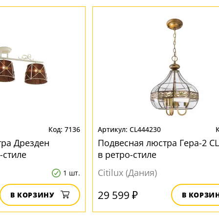
7136
CL444230
тра Дрезден
Подвесная люстра Гера-2 C
-стиле
в ретро-стиле
Citilux (Дания)
1 шт.
29 599 ₽
В КОРЗИНУ
В КОРЗИ