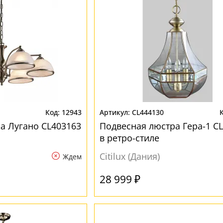
12943
CL444130
а Лугано CL403163
Подвесная люстра Гера-1 C
в ретро-стиле
Citilux (Дания)
Ждем
28 999 ₽