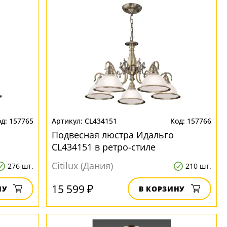
157765
CL434151
157766
Подвесная люстра Идальго
CL434151 в ретро-стиле
Citilux (Дания)
276 шт.
210 шт.
15 599 ₽
НУ
В КОРЗИНУ