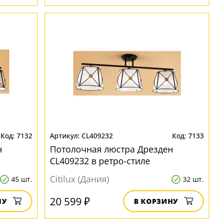
7132
CL409232
7133
н
Потолочная люстра Дрезден
CL409232 в ретро-стиле
Citilux (Дания)
45 шт.
32 шт.
20 599 ₽
НУ
В КОРЗИНУ