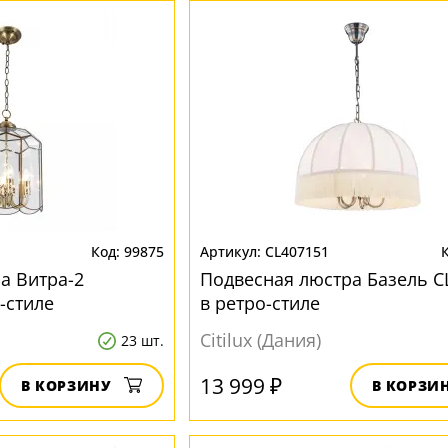
99875
CL407151
а Витра-2
Подвесная люстра Базель C
-стиле
в ретро-стиле
Citilux (Дания)
23 шт.
13 999 ₽
В КОРЗИНУ
В КОРЗИ