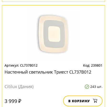
CL737B012
239801
Настенный светильник Триест CL737B012
Citilux (Дания)
243 шт.
3 999 ₽
В КОРЗИНУ