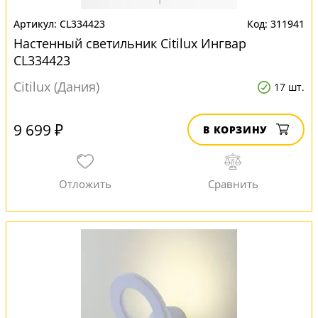
CL334423
311941
Настенный светильник Citilux Ингвар
CL334423
Citilux (Дания)
17 шт.
9 699 ₽
В КОРЗИНУ