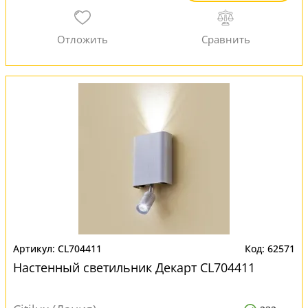
CL704411
62571
Настенный светильник Декарт CL704411