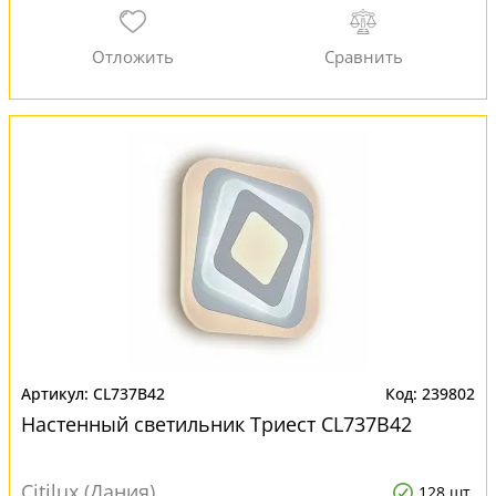
CL737B42
239802
Настенный светильник Триест CL737B42
Citilux (Дания)
128 шт.