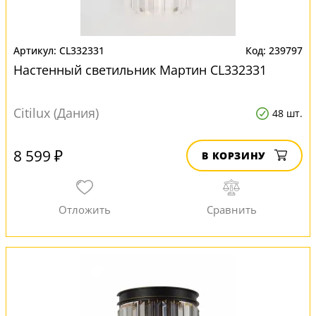
CL332331
239797
Настенный светильник Мартин CL332331
Citilux (Дания)
48 шт.
8 599 ₽
В КОРЗИНУ