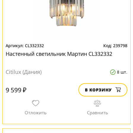
CL332332
239798
Настенный светильник Мартин CL332332
Citilux (Дания)
8 шт.
9 599 ₽
В КОРЗИНУ