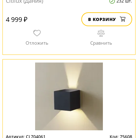
Citilux (Дания)
232 шт.
4 999 ₽
В КОРЗИНУ
CL704061
75608