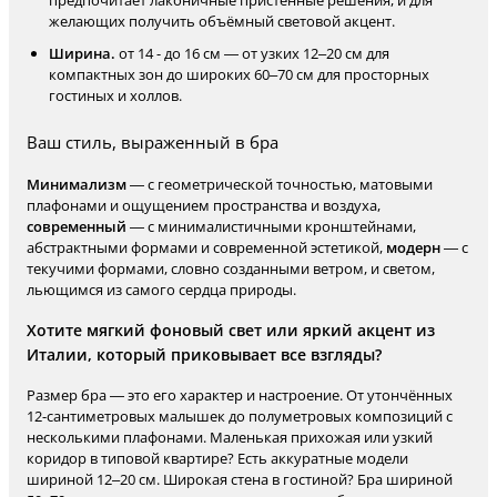
предпочитает лаконичные пристенные решения, и для
желающих получить объёмный световой акцент.
Ширина.
от 14 - до 16 см — от узких 12–20 см для
компактных зон до широких 60–70 см для просторных
гостиных и холлов.
Ваш стиль, выраженный в бра
Минимализм
— с геометрической точностью, матовыми
плафонами и ощущением пространства и воздуха,
современный
— с минималистичными кронштейнами,
абстрактными формами и современной эстетикой,
модерн
— с
текучими формами, словно созданными ветром, и светом,
льющимся из самого сердца природы.
Хотите мягкий фоновый свет или яркий акцент из
Италии, который приковывает все взгляды?
Размер бра — это его характер и настроение. От утончённых
12-сантиметровых малышек до полуметровых композиций с
несколькими плафонами. Маленькая прихожая или узкий
коридор в типовой квартире? Есть аккуратные модели
шириной 12–20 см. Широкая стена в гостиной? Бра шириной