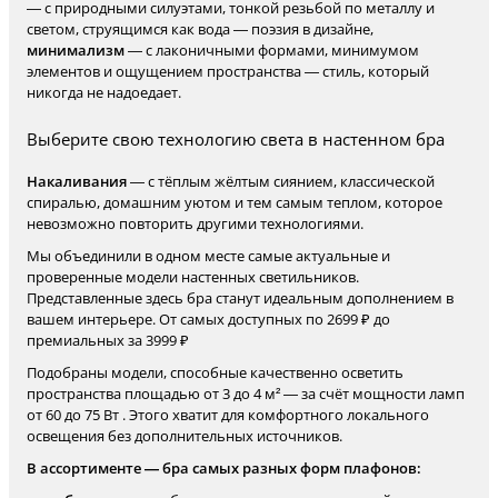
— с природными силуэтами, тонкой резьбой по металлу и
светом, струящимся как вода — поэзия в дизайне,
минимализм
— с лаконичными формами, минимумом
элементов и ощущением пространства — стиль, который
никогда не надоедает.
Выберите свою технологию света в настенном бра
Накаливания
— с тёплым жёлтым сиянием, классической
спиралью, домашним уютом и тем самым теплом, которое
невозможно повторить другими технологиями.
Мы объединили в одном месте самые актуальные и
проверенные модели настенных светильников.
Представленные здесь бра станут идеальным дополнением в
вашем интерьере. От самых доступных по 2699 ₽ до
премиальных за 3999 ₽
Подобраны модели, способные качественно осветить
пространства площадью от 3 до 4 м² — за счёт мощности ламп
от 60 до 75 Вт . Этого хватит для комфортного локального
освещения без дополнительных источников.
В ассортименте — бра самых разных форм плафонов: