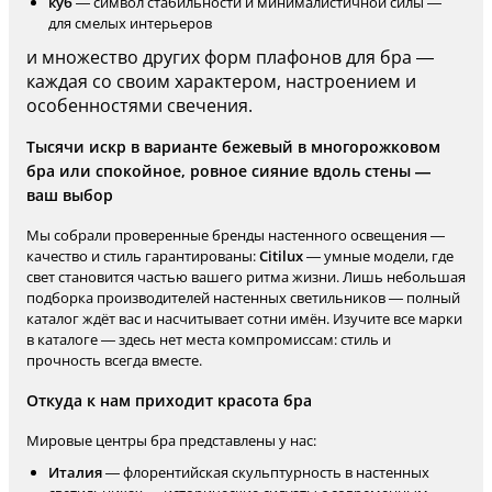
куб
— символ стабильности и минималистичной силы —
для смелых интерьеров
и множество других форм плафонов для бра —
каждая со своим характером, настроением и
особенностями свечения.
Тысячи искр в варианте бежевый в многорожковом
бра или спокойное, ровное сияние вдоль стены —
ваш выбор
Мы собрали проверенные бренды настенного освещения —
качество и стиль гарантированы:
Citilux
— умные модели, где
свет становится частью вашего ритма жизни. Лишь небольшая
подборка производителей настенных светильников — полный
каталог ждёт вас и насчитывает сотни имён. Изучите все марки
в каталоге — здесь нет места компромиссам: стиль и
прочность всегда вместе.
Откуда к нам приходит красота бра
Мировые центры бра представлены у нас:
Италия
— флорентийская скульптурность в настенных