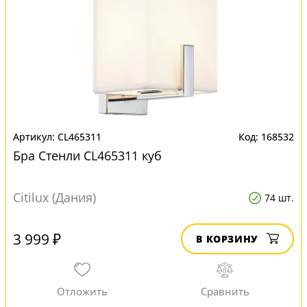
CL465311
168532
Бра Стенли CL465311 куб
Citilux (Дания)
74 шт.
3 999 ₽
В КОРЗИНУ