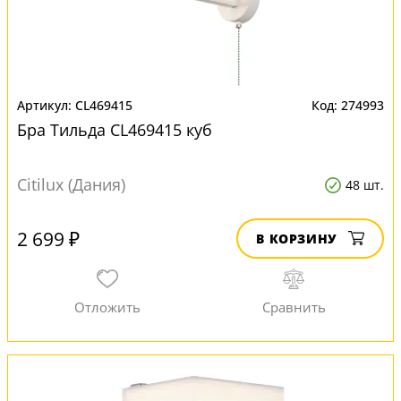
CL469415
274993
Бра Тильда CL469415 куб
Citilux (Дания)
48 шт.
2 699 ₽
В КОРЗИНУ