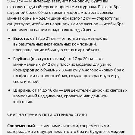
50–70 см — и интерьер зазвучит по-новому, будто вы
оказались в дизайнерском проекте из журнала. Бывают бра
шириной более 60 см с тремя плафонами, а есть совсем
миниатюрные модели шириной всего 12 см — стереотипы
существуют, чтобы их нарушать. Самое важное — чтобы бра
стало именно вашим и радовало каждый день.
Высота.
от 17 до 21 см — от почти незаметных до
выразительных вертикальных композиций,
превращающих обычную стену в арт-объект.
Глубина (выступ от стены).
от 17 до 20 см — от
минимальных 8–12 см у плоских моделей для узких
коридоров до объёмных 30–40 см у многорожковых бра с
плафонами на кронштейнах, создающих красивую игру
света и теней.
Ширина.
от 14 до 16 см — для ценителей широких световых
композиций над диваном, кроватью или длинной
консолью.
Свет на стене в пяти оттенках стиля
Современный
— с чистыми линиями, современными
материалами и ощущением, что это бра из будущего,
модерн