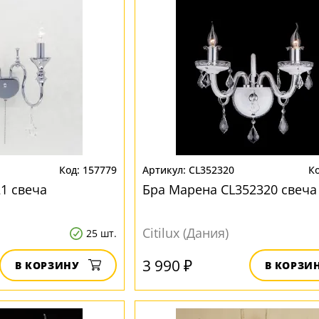
157779
CL352320
1 свеча
Бра Марена CL352320 свеча
Citilux (Дания)
25 шт.
3 990 ₽
В КОРЗИНУ
В КОРЗИ