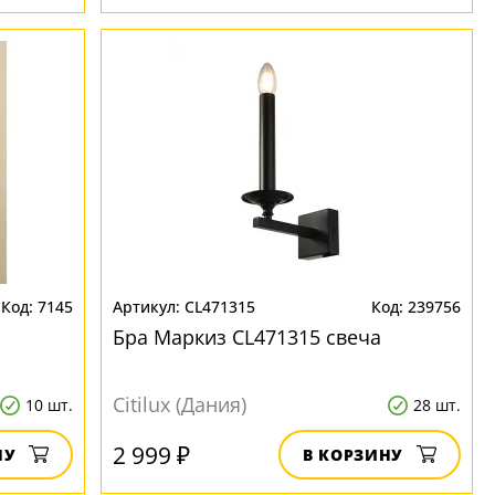
7145
CL471315
239756
Бра Маркиз CL471315 свеча
Citilux (Дания)
10 шт.
28 шт.
2 999 ₽
НУ
В КОРЗИНУ