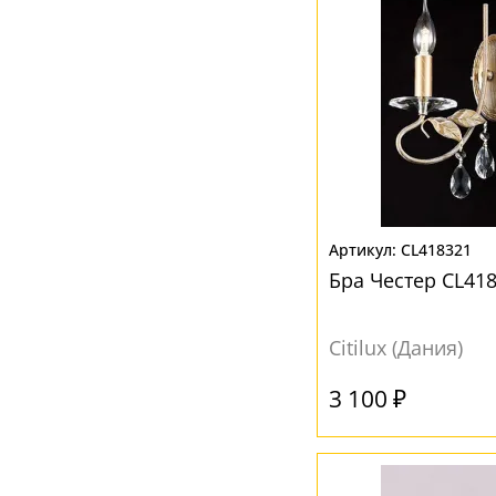
CL418321
Бра Честер CL41
Citilux (Дания)
3 100 ₽