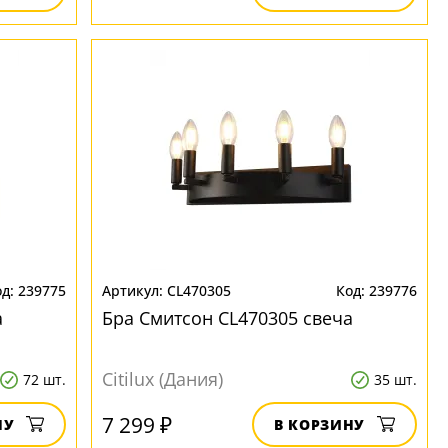
239775
CL470305
239776
а
Бра Смитсон CL470305 свеча
Citilux (Дания)
72 шт.
35 шт.
7 299 ₽
НУ
В КОРЗИНУ