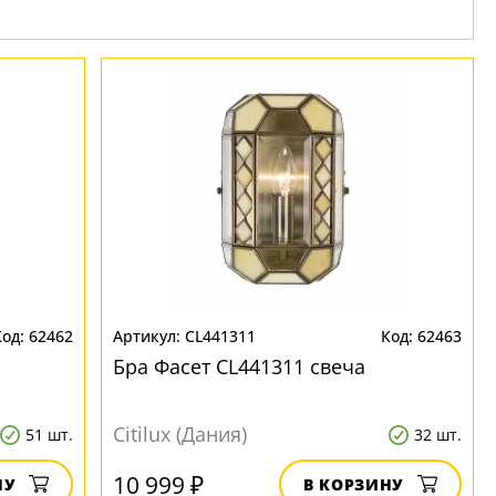
62462
CL441311
62463
Бра Фасет CL441311 свеча
Citilux (Дания)
51 шт.
32 шт.
10 999 ₽
НУ
В КОРЗИНУ