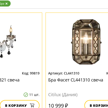
Белые
Бра
Бронза
Золото
Прозрачные
Хром
Черные
99819
CL441310
321 свеча
Бра Фасет CL441310 свеча
Citilux (Дания)
11 шт.
10 999 ₽
В КОРЗИНУ
В КОРЗИ