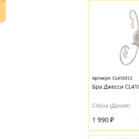
Ваш регион:
Москва
CL410312
Бра Джесси CL41
+7 (800) 775-63-32
- бесплатно по России
+7 (495) 255-03-21
- бесплатная доставка
Citilux (Дания)
1 990 ₽