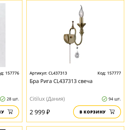
157776
CL437313
157777
Бра Рига CL437313 свеча
Citilux (Дания)
28 шт.
94 шт.
2 999 ₽
НУ
В КОРЗИНУ