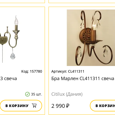
157780
CL411311
3 свеча
Бра Марлен CL411311 свеча
Citilux (Дания)
35 шт.
2 990 ₽
В КОРЗИНУ
В КОРЗИ