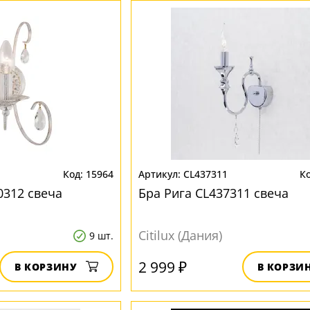
15964
CL437311
0312 свеча
Бра Рига CL437311 свеча
Citilux (Дания)
9 шт.
2 999 ₽
В КОРЗИНУ
В КОРЗИ