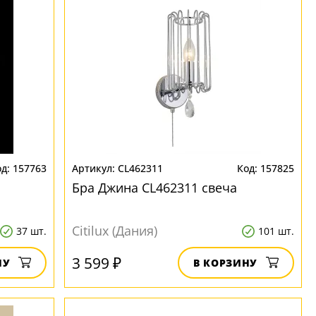
157763
CL462311
157825
Бра Джина CL462311 свеча
Citilux (Дания)
37 шт.
101 шт.
3 599 ₽
НУ
В КОРЗИНУ