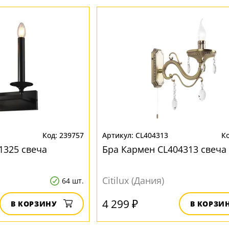
239757
CL404313
1325 свеча
Бра Кармен CL404313 свеча
Citilux (Дания)
64 шт.
4 299 ₽
В КОРЗИНУ
В КОРЗИ