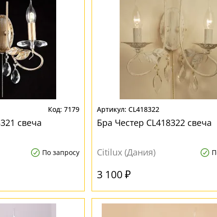
7179
CL418322
8321 свеча
Бра Честер CL418322 свеча
Citilux (Дания)
По запросу
П
3 100 ₽