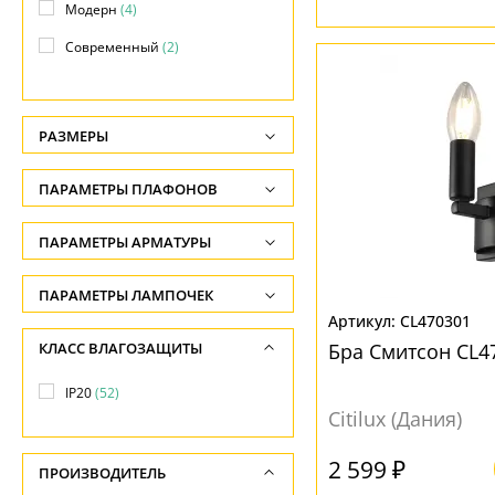
Модерн
(4)
Современный
(2)
Тиффани
(2)
РАЗМЕРЫ
Высота, см
ПАРАМЕТРЫ ПЛАФОНОВ
-
ФОРМА ПЛАФОНА
ПАРАМЕТРЫ АРМАТУРЫ
Глубина, см
-
Абажур
(1)
ЦВЕТ АРМАТУРЫ
ПАРАМЕТРЫ ЛАМПОЧЕК
Ширина, см
Без плафона
(29)
CL470301
Количество ламп
Бежевый
(7)
КЛАСС ВЛАГОЗАЩИТЫ
-
Бра Смитсон CL4
Декоративный
(3)
-
Белый
(20)
Диаметр, см
IP20
(52)
Конус
(2)
Общая мощность ламп
Бронза
(6)
Citilux (Дания)
-
Свеча
(2)
-
Венге
(5)
2 599 ₽
Длина, см
Цилиндр
(2)
ПРОИЗВОДИТЕЛЬ
Напряжение
Желтый
(5)