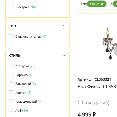
Гарантия
Теги:
Свеча
Вид:
Люстры
(+94)
Возврат
Отзывы
Установка
Дизайнерам
ТИП
Бренды
Контакты
С выключателем
(9)
СТИЛЬ
Арт-деко
(22)
Барокко
(1)
CL353321
Замковый
(2)
Бра Финка CL353
Кантри
(6)
Классический
(44)
Citilux (Дания)
Лофт
(6)
4 999 ₽