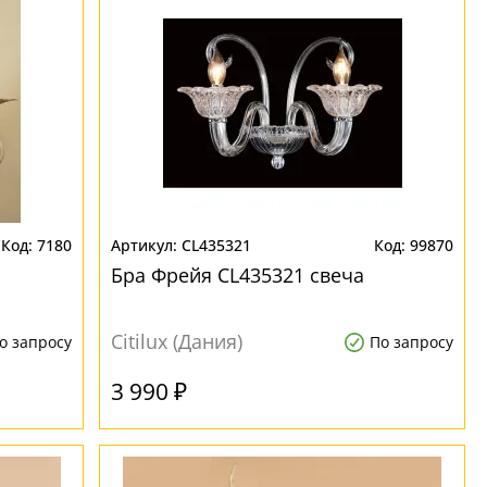
7180
CL435321
99870
Бра Фрейя CL435321 свеча
Citilux (Дания)
о запросу
По запросу
3 990 ₽