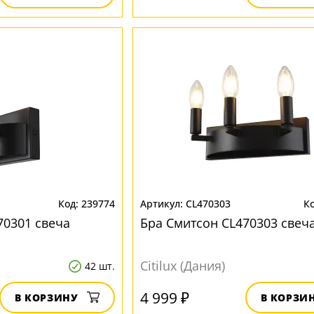
239774
CL470303
70301 свеча
Бра Смитсон CL470303 свеч
Citilux (Дания)
42 шт.
4 999 ₽
В КОРЗИНУ
В КОРЗИ