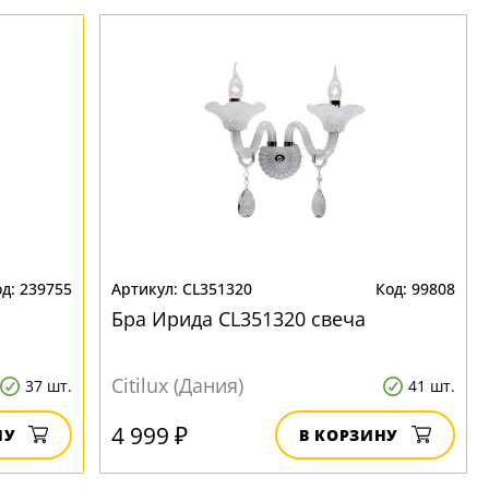
239755
CL351320
99808
Бра Ирида CL351320 свеча
Citilux (Дания)
37 шт.
41 шт.
4 999 ₽
НУ
В КОРЗИНУ