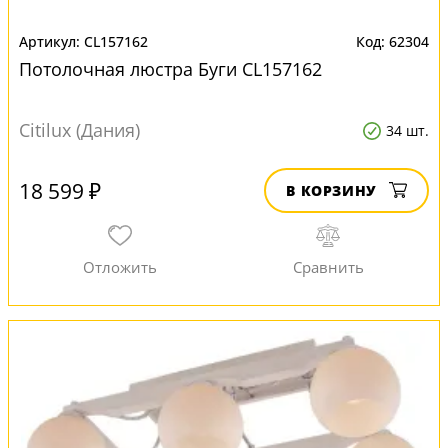
CL157162
62304
Потолочная люстра Буги CL157162
Citilux (Дания)
34 шт.
18 599 ₽
В КОРЗИНУ