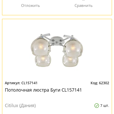
CL157141
62302
Потолочная люстра Буги CL157141
Citilux (Дания)
7 шт.