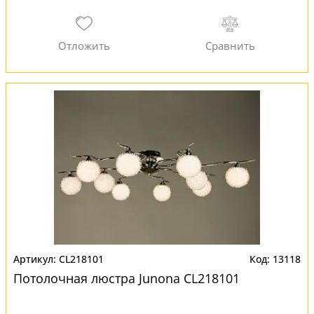
CL218101
13118
Потолочная люстра Junona CL218101