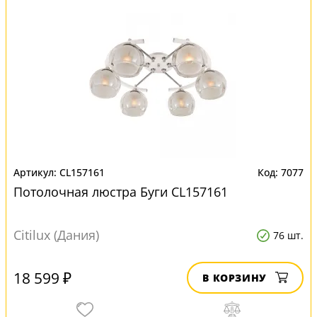
CL157161
7077
Потолочная люстра Буги CL157161
Citilux (Дания)
76 шт.
18 599 ₽
В КОРЗИНУ