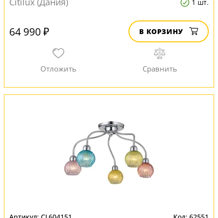
Citilux (Дания)
1 шт.
64 990 ₽
В КОРЗИНУ
CL604151
62551