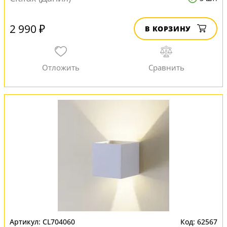
2 990 ₽
В КОРЗИНУ
CL704060
62567