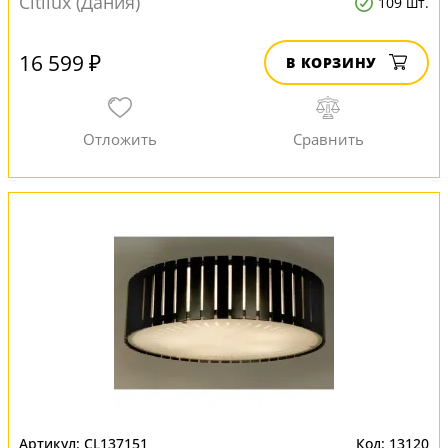
Citilux (Дания)
109 шт.
16 599 ₽
В КОРЗИНУ
CL137151
13120