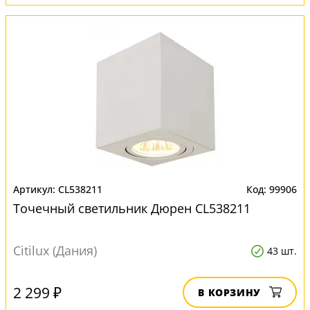
CL538211
99906
Точечный светильник Дюрен CL538211
Citilux (Дания)
43 шт.
2 299 ₽
В КОРЗИНУ