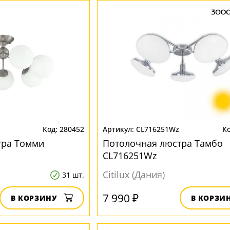
280452
CL716251Wz
тра Томми
Потолочная люстра Тамбо
CL716251Wz
Citilux (Дания)
31 шт.
7 990 ₽
В КОРЗИНУ
В КОРЗИ