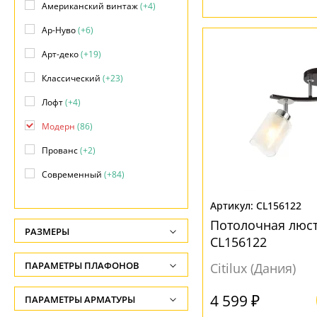
Американский винтаж
(+4)
Ар-Нуво
(+6)
Арт-деко
(+19)
Классический
(+23)
Лофт
(+4)
Модерн
(86)
Прованс
(+2)
Современный
(+84)
Яркое и цветное
(+1)
CL156122
Потолочная люс
РАЗМЕРЫ
CL156122
Высота, см
ПАРАМЕТРЫ ПЛАФОНОВ
Citilux (Дания)
-
ФОРМА ПЛАФОНА
4 599 ₽
ПАРАМЕТРЫ АРМАТУРЫ
Длина подвеса, см