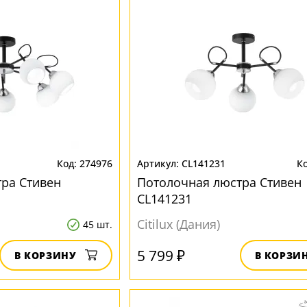
274976
CL141231
ра Стивен
Потолочная люстра Стивен
CL141231
Citilux (Дания)
45 шт.
5 799 ₽
В КОРЗИНУ
В КОРЗИ