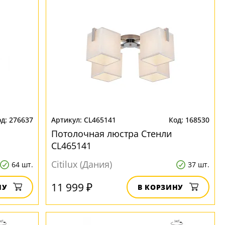
276637
CL465141
168530
Потолочная люстра Стенли
CL465141
Citilux (Дания)
64 шт.
37 шт.
11 999 ₽
НУ
В КОРЗИНУ