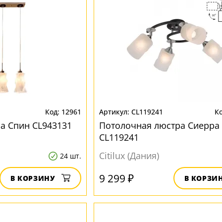
12961
CL119241
а Спин CL943131
Потолочная люстра Сиерра
CL119241
Citilux (Дания)
24 шт.
9 299 ₽
В КОРЗИНУ
В КОРЗИ