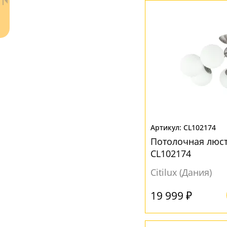
Бежевый
(5)
Белый
(60)
Прозрачный
(38)
Разноцветный
(1)
Серый
(3)
Черный
(2)
Шампань
(3)
Ваш регион:
Москва
CL102174
Потолочная люс
+7 (800) 775-63-32
- бесплатно по России
CL102174
+7 (495) 255-03-21
- бесплатная доставка
Citilux (Дания)
19 999 ₽