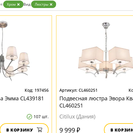
Белые
т:
Хром
Вид:
Люстры
Бронза
Золото
Прозрачные
Хром
Черные
197456
CL460251
а Эмма CL439181
Подвесная люстра Эвора Кв
CL460251
Citilux (Дания)
107 шт.
9 999 ₽
В КОРЗИНУ
В КОРЗИ