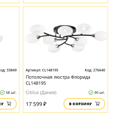
33849
CL148195
276640
Потолочная люстра Флорида
CL148195
Citilux (Дания)
58 шт.
90 шт.
17 599 ₽
НУ
В КОРЗИНУ