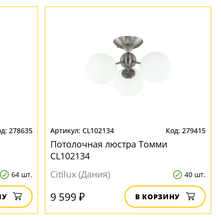
278635
CL102134
279415
Потолочная люстра Томми
CL102134
Citilux (Дания)
64 шт.
40 шт.
9 599 ₽
НУ
В КОРЗИНУ