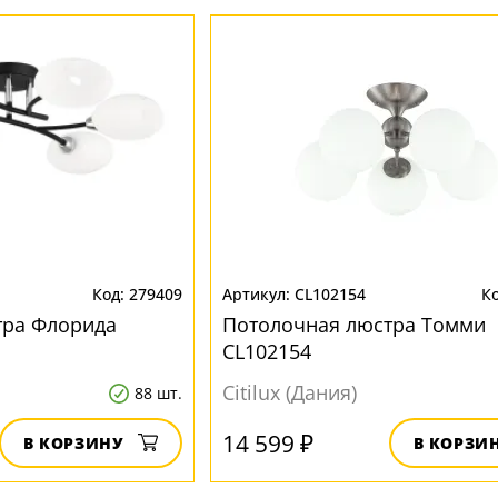
279409
CL102154
тра Флорида
Потолочная люстра Томми
CL102154
Citilux (Дания)
88 шт.
14 599 ₽
В КОРЗИНУ
В КОРЗИ