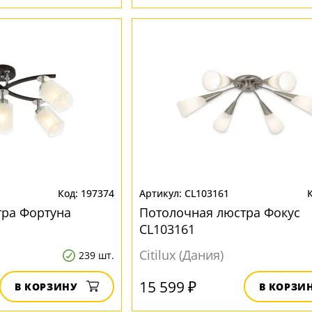
197374
CL103161
тра Фортуна
Потолочная люстра Фокус
CL103161
Citilux (Дания)
239 шт.
15 599 ₽
В КОРЗИНУ
В КОРЗИ