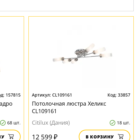
157815
CL109161
33857
адро
Потолочная люстра Хеликс
CL109161
Citilux (Дания)
68 шт.
18 шт.
12 599 ₽
НУ
В КОРЗИНУ