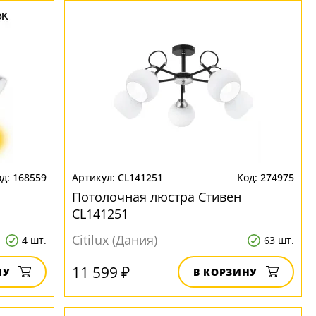
168559
CL141251
274975
Потолочная люстра Стивен
CL141251
Citilux (Дания)
4 шт.
63 шт.
11 599 ₽
НУ
В КОРЗИНУ