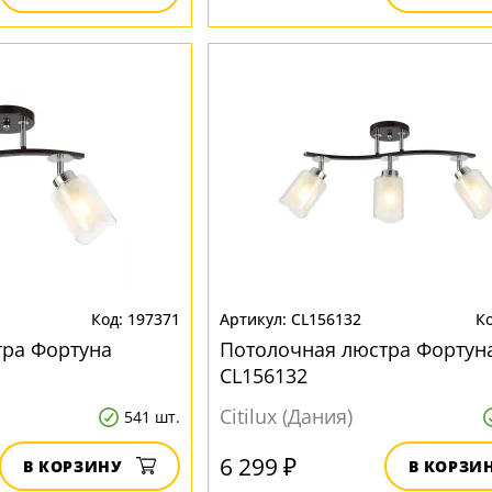
197371
CL156132
тра Фортуна
Потолочная люстра Фортун
CL156132
Citilux (Дания)
541 шт.
6 299 ₽
В КОРЗИНУ
В КОРЗИ