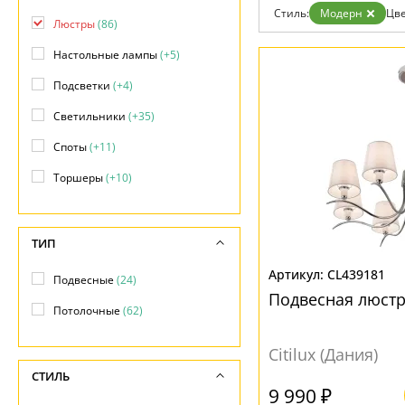
Гарантия
Стиль:
Модерн
Цве
Люстры
(86)
Возврат
Отзывы
Настольные лампы
(+5)
Установка
Дизайнерам
Подсветки
(+4)
Бренды
Контакты
Светильники
(+35)
Споты
(+11)
Торшеры
(+10)
ТИП
CL439181
Подвесные
(24)
Подвесная люстр
Потолочные
(62)
Citilux (Дания)
СТИЛЬ
9 990 ₽