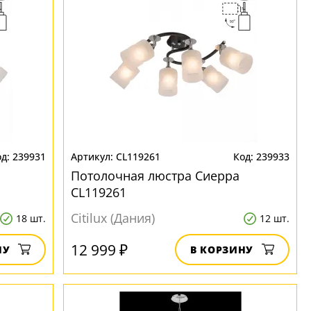
239931
CL119261
239933
Потолочная люстра Сиерра
CL119261
Citilux (Дания)
18 шт.
12 шт.
12 999 ₽
НУ
В КОРЗИНУ