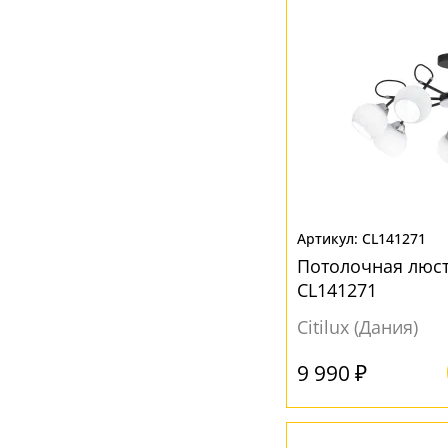
CL141271
Потолочная люст
CL141271
Citilux (Дания)
9 990 ₽