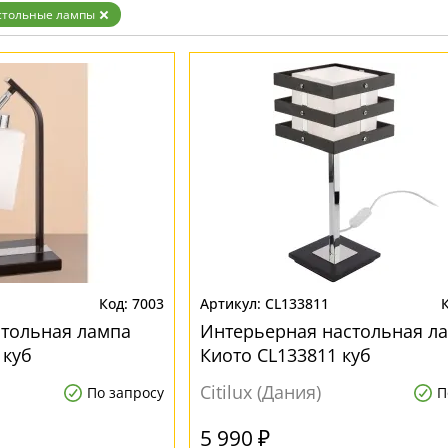
Белые
стольные лампы
Бронза
Золото
Прозрачные
Хром
Черные
7003
CL133811
стольная лампа
Интерьерная настольная л
 куб
Киото CL133811 куб
Citilux (Дания)
По запросу
П
5 990 ₽