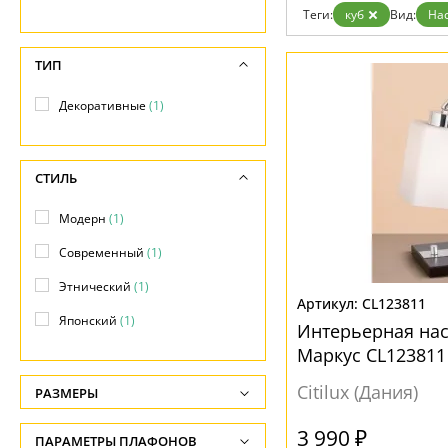
Гарантия
Теги:
куб
Вид:
На
Возврат
Отзывы
ТИП
Установка
Дизайнерам
Бренды
Декоративные
(1)
Контакты
СТИЛЬ
Модерн
(1)
Современный
(1)
Этнический
(1)
CL123811
Японский
(1)
Интерьерная на
Маркус CL123811
Citilux (Дания)
РАЗМЕРЫ
Высота, см
3 990 ₽
ПАРАМЕТРЫ ПЛАФОНОВ