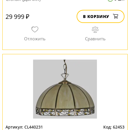
29 999 ₽
В КОРЗИНУ
CL440231
62453