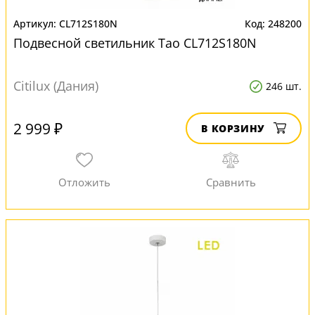
CL712S180N
248200
Подвесной светильник Тао CL712S180N
Citilux (Дания)
246 шт.
2 999 ₽
В КОРЗИНУ