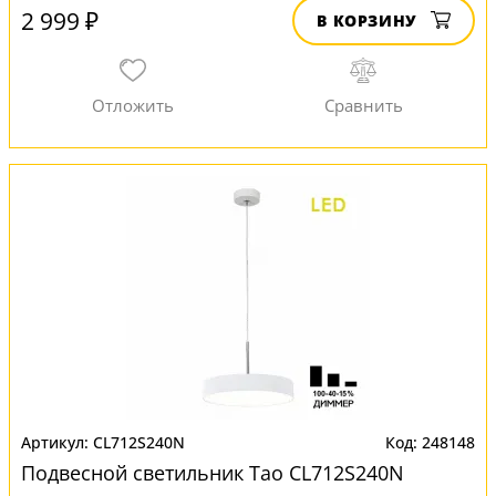
2 999 ₽
В КОРЗИНУ
CL712S240N
248148
Подвесной светильник Тао CL712S240N