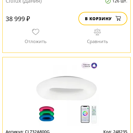
Citilux (Дания)
126 шт.
38 999 ₽
В КОРЗИНУ
CL732A800G
248235