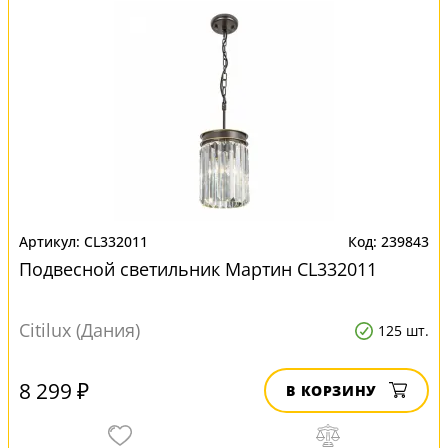
CL332011
239843
Подвесной светильник Мартин CL332011
Citilux (Дания)
125 шт.
8 299 ₽
В КОРЗИНУ