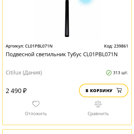
CL01PBL071N
239861
Подвесной светильник Тубус CL01PBL071N
Citilux (Дания)
313 шт.
2 490 ₽
В КОРЗИНУ