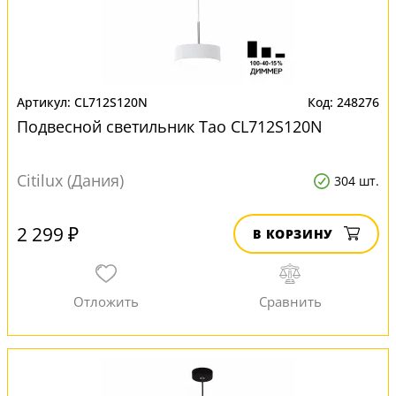
CL712S120N
248276
Подвесной светильник Тао CL712S120N
Citilux (Дания)
304 шт.
2 299 ₽
В КОРЗИНУ