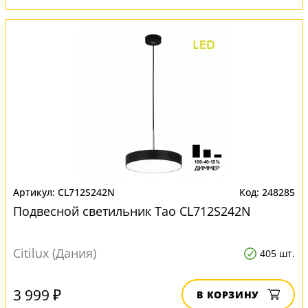
CL712S242N
248285
Подвесной светильник Тао CL712S242N
Citilux (Дания)
405 шт.
3 999 ₽
В КОРЗИНУ