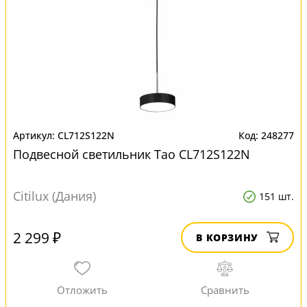
CL712S122N
248277
Подвесной светильник Тао CL712S122N
Citilux (Дания)
151 шт.
2 299 ₽
В КОРЗИНУ