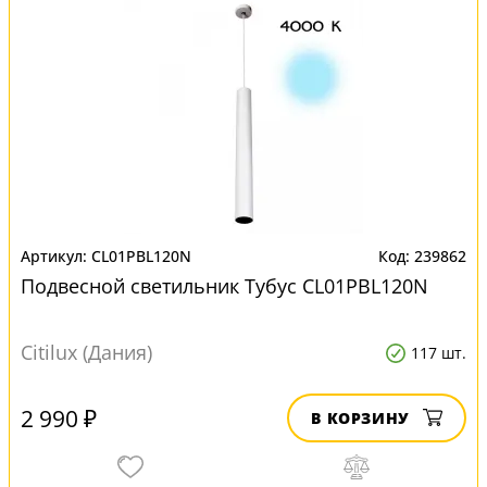
CL01PBL120N
239862
Подвесной светильник Тубус CL01PBL120N
Citilux (Дания)
117 шт.
2 990 ₽
В КОРЗИНУ