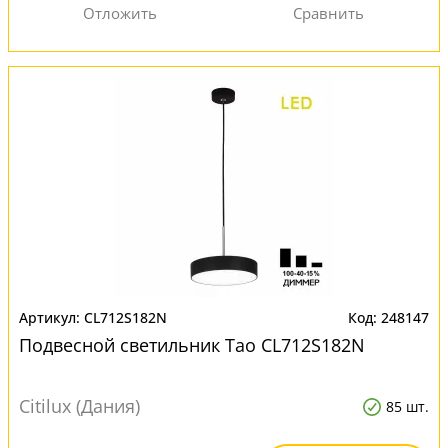
CL712S182N
248147
Подвесной светильник Тао CL712S182N
Citilux (Дания)
85 шт.