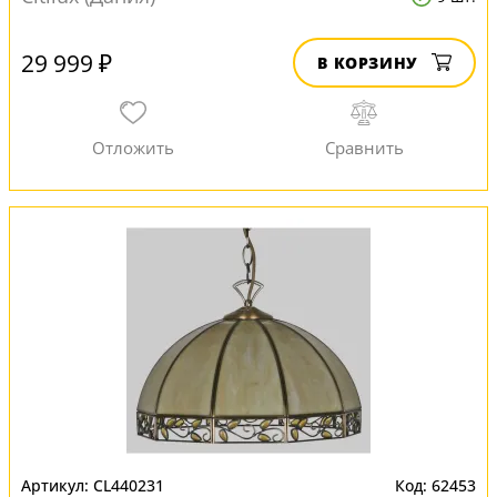
29 999 ₽
В КОРЗИНУ
CL440231
62453