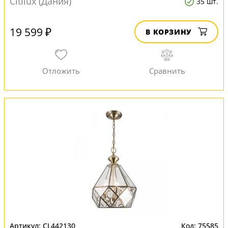
Citilux (Дания)
35 шт.
19 599 ₽
В КОРЗИНУ
CL442130
75585