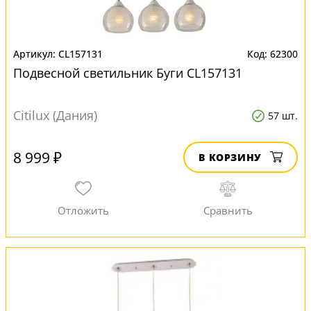
CL157131
62300
Подвесной светильник Буги CL157131
Citilux (Дания)
57 шт.
8 999 ₽
В КОРЗИНУ