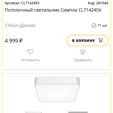
CL71424SV
281040
Потолочный светильник Симпла CL71424SV
Citilux (Дания)
71 шт.
4 999 ₽
В КОРЗИНУ