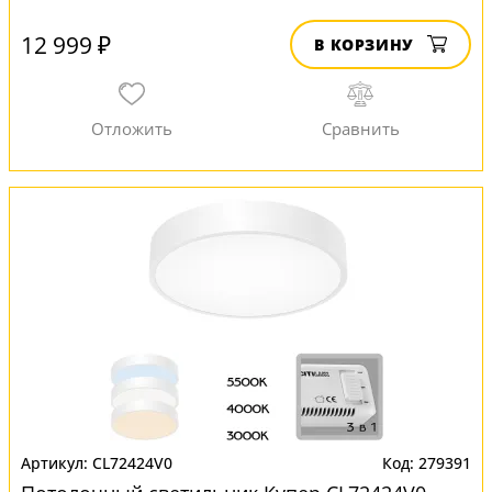
12 999 ₽
В КОРЗИНУ
CL72424V0
279391