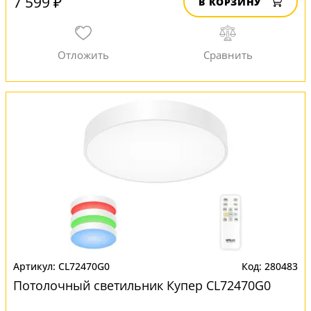
7 599 ₽
В КОРЗИНУ
CL72470G0
280483
Потолочный светильник Купер CL72470G0