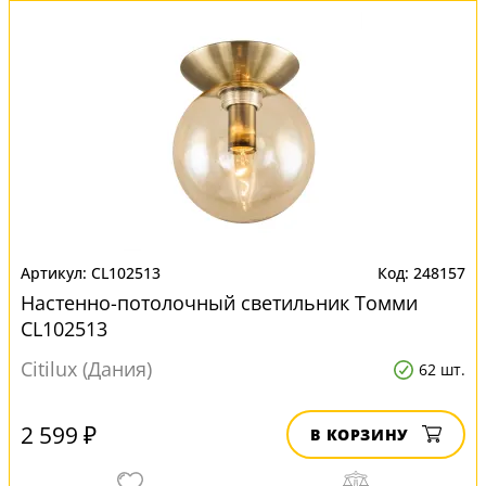
CL102513
248157
Настенно-потолочный светильник Томми
CL102513
Citilux (Дания)
62 шт.
2 599 ₽
В КОРЗИНУ