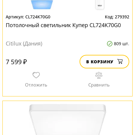
CL724K70G0
279392
Потолочный светильник Купер CL724K70G0
Citilux (Дания)
809 шт.
7 599 ₽
В КОРЗИНУ