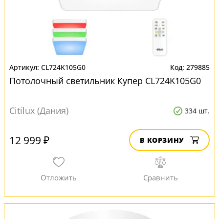
CL724K105G0
279885
Потолочный светильник Купер CL724K105G0
Citilux (Дания)
334 шт.
12 999 ₽
В КОРЗИНУ