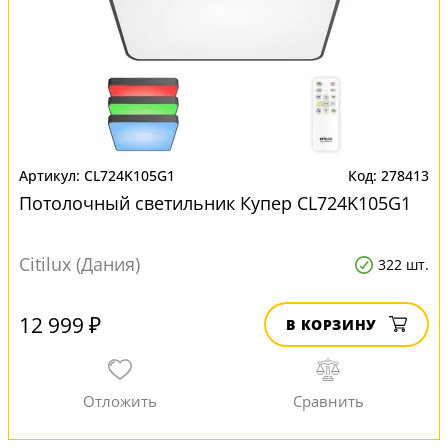
CL724K105G1
278413
Потолочный светильник Купер CL724K105G1
Citilux (Дания)
322 шт.
12 999 ₽
В КОРЗИНУ