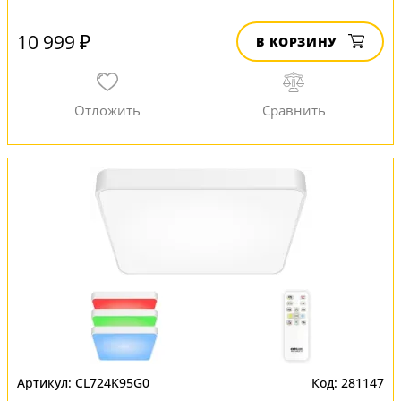
10 999 ₽
В КОРЗИНУ
CL724K95G0
281147